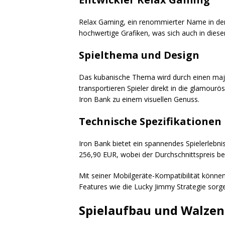
Relax Gaming, ein renommierter Name in der
hochwertige Grafiken, was sich auch in diese
Spielthema und Design
Das kubanische Thema wird durch einen majes
transportieren Spieler direkt in die glamou
Iron Bank zu einem visuellen Genuss.
Technische Spezifikationen
Iron Bank bietet ein spannendes Spielerlebn
256,90 EUR, wobei der Durchschnittspreis be
Mit seiner Mobilgeräte-Kompatibilität könne
Features wie die Lucky Jimmy Strategie sorg
Spielaufbau und Walze