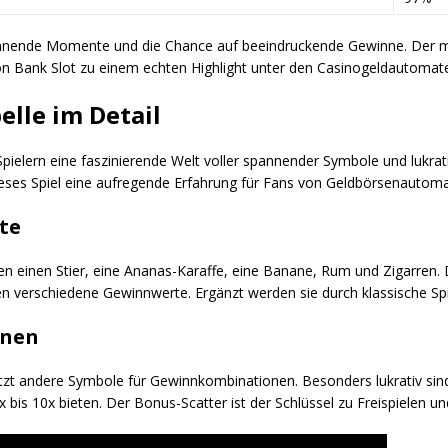
spannende Momente und die Chance auf beeindruckende Gewinne. Der m
on Bank Slot zu einem echten Highlight unter den Casinogeldautomat
lle im Detail
pielern eine faszinierende Welt voller spannender Symbole und lukra
eses Spiel eine aufregende Erfahrung für Fans von Geldbörsenautoma
te
n einen Stier, eine Ananas-Karaffe, eine Banane, Rum und Zigarren.
ten verschiedene Gewinnwerte. Ergänzt werden sie durch klassische Sp
onen
tzt andere Symbole für Gewinnkombinationen. Besonders lukrativ sind 
 bis 10x bieten. Der Bonus-Scatter ist der Schlüssel zu Freispielen u