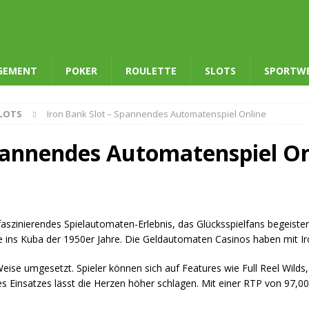
GEMENT
POKER
ROULETTE
SLOTS
SPORTW
LOTS
Iron Bank Slot – Spannendes Automatenspiel Online
Spannendes Automatenspiel On
 faszinierendes Spielautomaten-Erlebnis, das Glücksspielfans begeist
e ins Kuba der 1950er Jahre. Die Geldautomaten Casinos haben mit Iro
eise umgesetzt. Spieler können sich auf Features wie Full Reel Wilds,
 Einsatzes lässt die Herzen höher schlagen. Mit einer RTP von 97,00