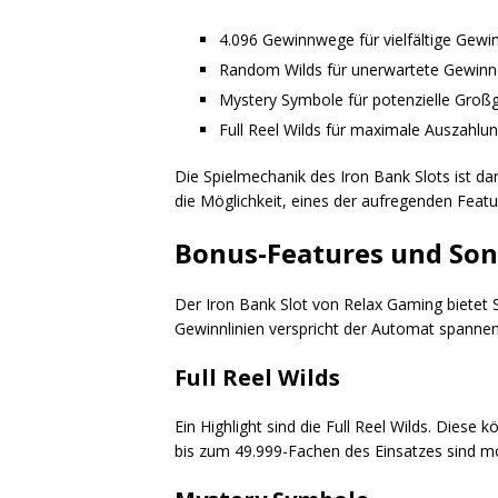
4.096 Gewinnwege für vielfältige Gew
Random Wilds für unerwartete Gewinn
Mystery Symbole für potenzielle Groß
Full Reel Wilds für maximale Auszahlu
Die Spielmechanik des Iron Bank Slots ist da
die Möglichkeit, eines der aufregenden Feat
Bonus-Features und So
Der Iron Bank Slot von Relax Gaming bietet
Gewinnlinien verspricht der Automat spann
Full Reel Wilds
Ein Highlight sind die Full Reel Wilds. Dies
bis zum 49.999-Fachen des Einsatzes sind mö