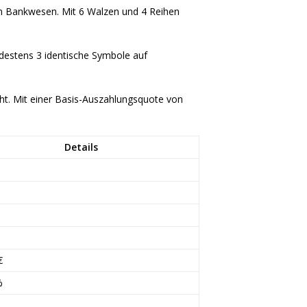
im Bankwesen. Mit 6 Walzen und 4 Reihen
ndestens 3 identische Symbole auf
cht. Mit einer Basis-Auszahlungsquote von
Details
€
%