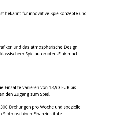
t bekannt für innovative Spielkonzepte und
Grafiken und das atmosphärische Design
 klassischem Spielautomaten-Flair macht
e Einsätze variieren von 13,90 EUR bis
sen den Zugang zum Spiel.
zu 300 Drehungen pro Woche und spezielle
 Slotmaschinen Finanzinstitute.