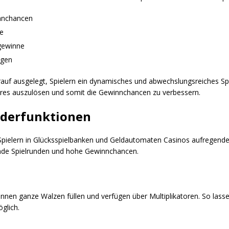
innchancen
e
gewinne
ngen
rauf ausgelegt, Spielern ein dynamisches und abwechslungsreiches Spi
ures auszulösen und somit die Gewinnchancen zu verbessern.
nderfunktionen
 Spielern in Glücksspielbanken und Geldautomaten Casinos aufregend
ende Spielrunden und hohe Gewinnchancen.
e können ganze Walzen füllen und verfügen über Multiplikatoren. So las
glich.