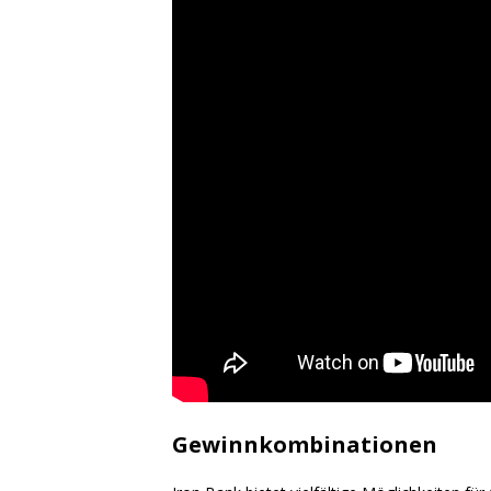
Gewinnkombinationen