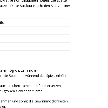
lukrative Kombinationen hoffen. Die Scatter-
atzes. Diese Struktur macht den Slot zu einer
ils
ur ermöglicht zahlreiche
as die Spannung während des Spiels erhöht.
 tauchen überraschend auf und ersetzen
 zu großen Gewinnen führen.
innehmen und somit die Gewinnmöglichkeiten
ler.