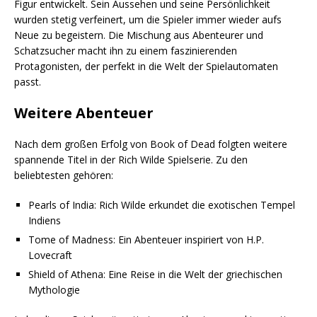
Figur entwickelt. Sein Aussehen und seine Persönlichkeit
wurden stetig verfeinert, um die Spieler immer wieder aufs
Neue zu begeistern. Die Mischung aus Abenteurer und
Schatzsucher macht ihn zu einem faszinierenden
Protagonisten, der perfekt in die Welt der Spielautomaten
passt.
Weitere Abenteuer
Nach dem großen Erfolg von Book of Dead folgten weitere
spannende Titel in der Rich Wilde Spielserie. Zu den
beliebtesten gehören:
Pearls of India: Rich Wilde erkundet die exotischen Tempel
Indiens
Tome of Madness: Ein Abenteuer inspiriert von H.P.
Lovecraft
Shield of Athena: Eine Reise in die Welt der griechischen
Mythologie