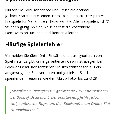
Nutzen Sie Bonusangebote und Freispiele optimal.
JackpotPiraten bietet einen 100% Bonus bis zu 100€ plus 50
Freispiele für Neukunden. Bedenken Sie: Alle Freispiele sind 72
Stunden gültig. Spielen Sie zunächst die kostenlose
Demoversion, um das Spiel kennenzulernen.
Häufige Spielerfehler
Vermeiden Sie überhöhte Einsätze und das Ignorieren von
Spiellimits. Es gibt keine garantierten Gewinnstrategien bei
Book of Dead. Konzentrieren Sie sich stattdessen auf ein
ausgewogenes Spielverhalten und genießen Sie die
spannenden Features wie den Multiplikator bis zu x128.
„Spezifische Strategien für garantierte Gewinne existieren
bei Book of Dead nicht. Der Kapitän empfiehlt jedoch
einige nützliche Tipps, um den Spielspaß beim Online-Slot
zu maximieren.“