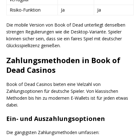
Risiko-Funktion
Ja
Ja
Die mobile Version von Book of Dead unterliegt denselben
strengen Regulierungen wie die Desktop-Variante. Spieler
können sicher sein, dass sie ein faires Spiel mit deutscher
Glücksspiellizenz genießen.
Zahlungsmethoden in Book of
Dead Casinos
Book of Dead Casinos bieten eine Vielzahl von
Zahlungsoptionen für deutsche Spieler. Von klassischen
Methoden bis hin zu modernen E-Wallets ist für jeden etwas
dabei.
Ein- und Auszahlungsoptionen
Die gängigsten Zahlungsmethoden umfassen: