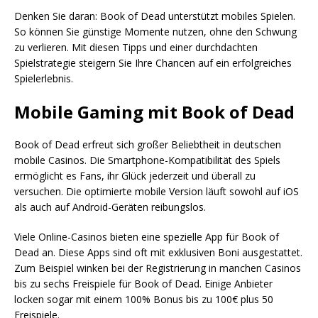
Denken Sie daran: Book of Dead unterstützt mobiles Spielen.
So können Sie günstige Momente nutzen, ohne den Schwung
zu verlieren. Mit diesen Tipps und einer durchdachten
Spielstrategie steigern Sie Ihre Chancen auf ein erfolgreiches
Spielerlebnis.
Mobile Gaming mit Book of Dead
Book of Dead erfreut sich großer Beliebtheit in deutschen
mobile Casinos. Die Smartphone-Kompatibilität des Spiels
ermöglicht es Fans, ihr Glück jederzeit und überall zu
versuchen. Die optimierte mobile Version läuft sowohl auf iOS
als auch auf Android-Geräten reibungslos.
Viele Online-Casinos bieten eine spezielle App für Book of
Dead an. Diese Apps sind oft mit exklusiven Boni ausgestattet.
Zum Beispiel winken bei der Registrierung in manchen Casinos
bis zu sechs Freispiele für Book of Dead. Einige Anbieter
locken sogar mit einem 100% Bonus bis zu 100€ plus 50
Freispiele.