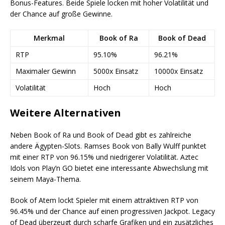
Bonus-Features. Beide Spiele locken mit hoher Volatilität und
der Chance auf große Gewinne.
Merkmal
Book of Ra
Book of Dead
RTP
95.10%
96.21%
Maximaler Gewinn
5000x Einsatz
10000x Einsatz
Volatilität
Hoch
Hoch
Weitere Alternativen
Neben Book of Ra und Book of Dead gibt es zahlreiche
andere Ägypten-Slots. Ramses Book von Bally Wulff punktet
mit einer RTP von 96.15% und niedrigerer Volatilität. Aztec
Idols von Play’n GO bietet eine interessante Abwechslung mit
seinem Maya-Thema.
Book of Atem lockt Spieler mit einem attraktiven RTP von
96.45% und der Chance auf einen progressiven Jackpot. Legacy
of Dead überzeugt durch scharfe Grafiken und ein zusätzliches