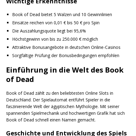
Wichtige Erkenntnisse
Book of Dead bietet 5 Walzen und 10 Gewinnlinien
Einsätze reichen von 0,01 € bis 50 € pro Spin
Die Auszahlungsquote liegt bei 95,6%
Höchstgewinn von bis zu 250.000 € möglich
Attraktive Bonusangebote in deutschen Online-Casinos
Sorgfältige Prüfung der Bonusbedingungen empfohlen
Einführung in die Welt des Book
of Dead
Book of Dead zählt zu den beliebtesten Online Slots in
Deutschland. Der Spielautomat entführt Spieler in die
faszinierende Welt der ägyptischen Mythologie. Mit seiner
spannenden Spielmechanik und hochwertigen Grafik hat sich
Book of Dead schnell einen Namen gemacht.
Geschichte und Entwicklung des Spiels