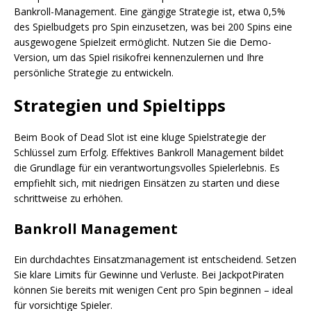
Bankroll-Management. Eine gängige Strategie ist, etwa 0,5%
des Spielbudgets pro Spin einzusetzen, was bei 200 Spins eine
ausgewogene Spielzeit ermöglicht. Nutzen Sie die Demo-
Version, um das Spiel risikofrei kennenzulernen und Ihre
persönliche Strategie zu entwickeln.
Strategien und Spieltipps
Beim Book of Dead Slot ist eine kluge Spielstrategie der
Schlüssel zum Erfolg. Effektives Bankroll Management bildet
die Grundlage für ein verantwortungsvolles Spielerlebnis. Es
empfiehlt sich, mit niedrigen Einsätzen zu starten und diese
schrittweise zu erhöhen.
Bankroll Management
Ein durchdachtes Einsatzmanagement ist entscheidend. Setzen
Sie klare Limits für Gewinne und Verluste. Bei JackpotPiraten
können Sie bereits mit wenigen Cent pro Spin beginnen – ideal
für vorsichtige Spieler.