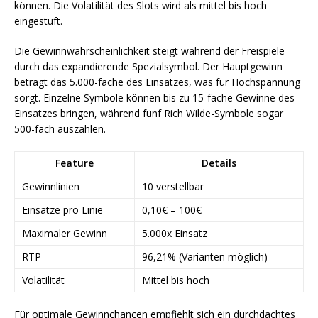
können. Die Volatilität des Slots wird als mittel bis hoch
eingestuft.
Die Gewinnwahrscheinlichkeit steigt während der Freispiele
durch das expandierende Spezialsymbol. Der Hauptgewinn
beträgt das 5.000-fache des Einsatzes, was für Hochspannung
sorgt. Einzelne Symbole können bis zu 15-fache Gewinne des
Einsatzes bringen, während fünf Rich Wilde-Symbole sogar
500-fach auszahlen.
Feature
Details
Gewinnlinien
10 verstellbar
Einsätze pro Linie
0,10€ – 100€
Maximaler Gewinn
5.000x Einsatz
RTP
96,21% (Varianten möglich)
Volatilität
Mittel bis hoch
Für optimale Gewinnchancen empfiehlt sich ein durchdachtes