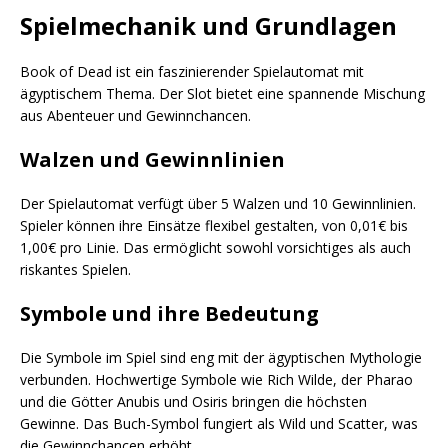
Spielmechanik und Grundlagen
Book of Dead ist ein faszinierender Spielautomat mit
ägyptischem Thema. Der Slot bietet eine spannende Mischung
aus Abenteuer und Gewinnchancen.
Walzen und Gewinnlinien
Der Spielautomat verfügt über 5 Walzen und 10 Gewinnlinien.
Spieler können ihre Einsätze flexibel gestalten, von 0,01€ bis
1,00€ pro Linie. Das ermöglicht sowohl vorsichtiges als auch
riskantes Spielen.
Symbole und ihre Bedeutung
Die Symbole im Spiel sind eng mit der ägyptischen Mythologie
verbunden. Hochwertige Symbole wie Rich Wilde, der Pharao
und die Götter Anubis und Osiris bringen die höchsten
Gewinne. Das Buch-Symbol fungiert als Wild und Scatter, was
die Gewinnchancen erhöht.