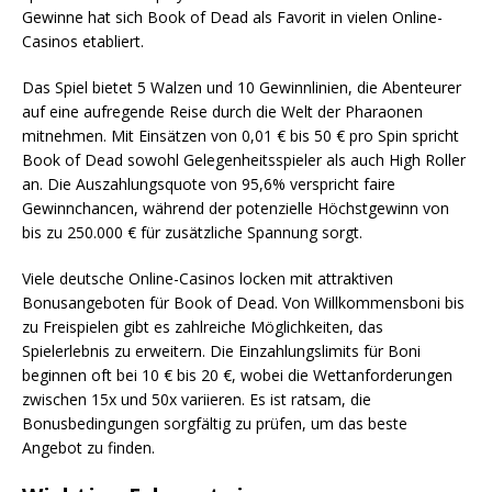
Gewinne hat sich Book of Dead als Favorit in vielen Online-
Casinos etabliert.
Das Spiel bietet 5 Walzen und 10 Gewinnlinien, die Abenteurer
auf eine aufregende Reise durch die Welt der Pharaonen
mitnehmen. Mit Einsätzen von 0,01 € bis 50 € pro Spin spricht
Book of Dead sowohl Gelegenheitsspieler als auch High Roller
an. Die Auszahlungsquote von 95,6% verspricht faire
Gewinnchancen, während der potenzielle Höchstgewinn von
bis zu 250.000 € für zusätzliche Spannung sorgt.
Viele deutsche Online-Casinos locken mit attraktiven
Bonusangeboten für Book of Dead. Von Willkommensboni bis
zu Freispielen gibt es zahlreiche Möglichkeiten, das
Spielerlebnis zu erweitern. Die Einzahlungslimits für Boni
beginnen oft bei 10 € bis 20 €, wobei die Wettanforderungen
zwischen 15x und 50x variieren. Es ist ratsam, die
Bonusbedingungen sorgfältig zu prüfen, um das beste
Angebot zu finden.