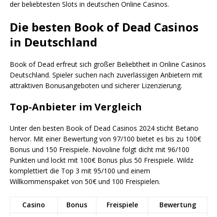
der beliebtesten Slots in deutschen Online Casinos.
Die besten Book of Dead Casinos
in Deutschland
Book of Dead erfreut sich großer Beliebtheit in Online Casinos
Deutschland. Spieler suchen nach zuverlässigen Anbietern mit
attraktiven Bonusangeboten und sicherer Lizenzierung.
Top-Anbieter im Vergleich
Unter den besten Book of Dead Casinos 2024 sticht Betano
hervor. Mit einer Bewertung von 97/100 bietet es bis zu 100€
Bonus und 150 Freispiele. Novoline folgt dicht mit 96/100
Punkten und lockt mit 100€ Bonus plus 50 Freispiele. Wildz
komplettiert die Top 3 mit 95/100 und einem
Willkommenspaket von 50€ und 100 Freispielen.
Casino
Bonus
Freispiele
Bewertung