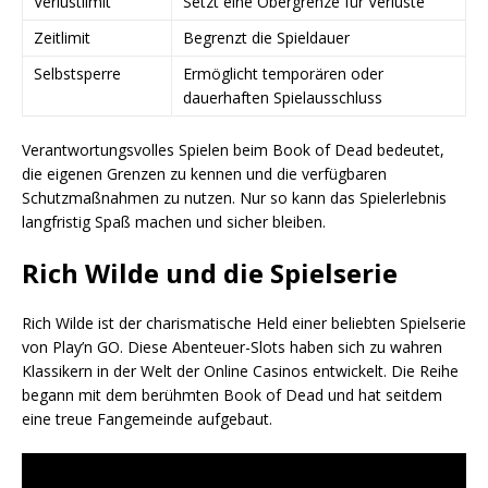
Verlustlimit
Setzt eine Obergrenze für Verluste
Zeitlimit
Begrenzt die Spieldauer
Selbstsperre
Ermöglicht temporären oder
dauerhaften Spielausschluss
Verantwortungsvolles Spielen beim Book of Dead bedeutet,
die eigenen Grenzen zu kennen und die verfügbaren
Schutzmaßnahmen zu nutzen. Nur so kann das Spielerlebnis
langfristig Spaß machen und sicher bleiben.
Rich Wilde und die Spielserie
Rich Wilde ist der charismatische Held einer beliebten Spielserie
von Play’n GO. Diese Abenteuer-Slots haben sich zu wahren
Klassikern in der Welt der Online Casinos entwickelt. Die Reihe
begann mit dem berühmten Book of Dead und hat seitdem
eine treue Fangemeinde aufgebaut.