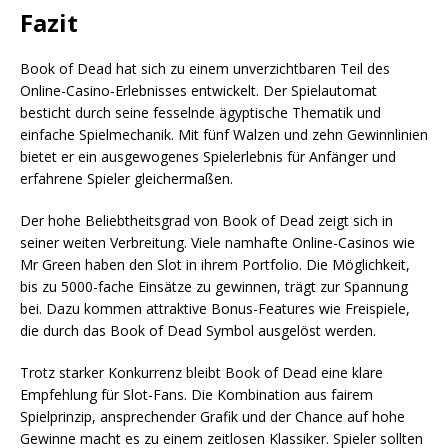
Fazit
Book of Dead hat sich zu einem unverzichtbaren Teil des
Online-Casino-Erlebnisses entwickelt. Der Spielautomat
besticht durch seine fesselnde ägyptische Thematik und
einfache Spielmechanik. Mit fünf Walzen und zehn Gewinnlinien
bietet er ein ausgewogenes Spielerlebnis für Anfänger und
erfahrene Spieler gleichermaßen.
Der hohe Beliebtheitsgrad von Book of Dead zeigt sich in
seiner weiten Verbreitung. Viele namhafte Online-Casinos wie
Mr Green haben den Slot in ihrem Portfolio. Die Möglichkeit,
bis zu 5000-fache Einsätze zu gewinnen, trägt zur Spannung
bei. Dazu kommen attraktive Bonus-Features wie Freispiele,
die durch das Book of Dead Symbol ausgelöst werden.
Trotz starker Konkurrenz bleibt Book of Dead eine klare
Empfehlung für Slot-Fans. Die Kombination aus fairem
Spielprinzip, ansprechender Grafik und der Chance auf hohe
Gewinne macht es zu einem zeitlosen Klassiker. Spieler sollten