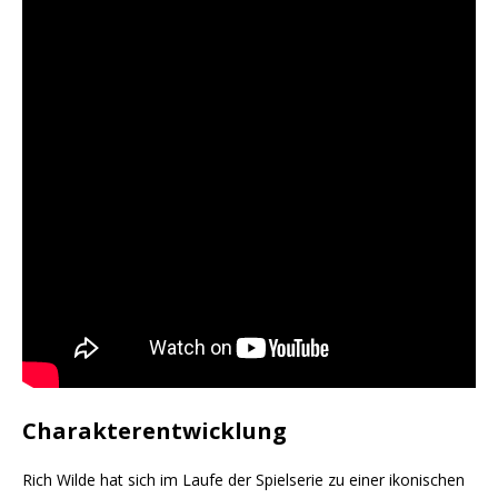
Charakterentwicklung
Rich Wilde hat sich im Laufe der Spielserie zu einer ikonischen