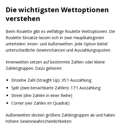
Die wichtigsten Wettoptionen
verstehen
Beim Roulette gibt es vielfältige Roulette Wettoptionen. Die
Roulette Einsätze lassen sich in zwei Hauptkategorien
unterteilen: Innen- und Außenwetten. Jede Option bietet
unterschiedliche Gewinnchancen und Auszahlungsquoten.
Innenwetten setzen auf bestimmte Zahlen oder kleine
Zahlengruppen. Dazu gehören:
Einzelne Zahl (Straight Up): 35:1 Auszahlung
Split (zwei benachbarte Zahlen): 17:1 Auszahlung
Street (drei Zahlen in einer Reihe)
Corner (vier Zahlen im Quadrat)
Außenwetten decken größere Zahlengruppen ab und haben
höhere Gewinnwahrscheinlichkeiten: