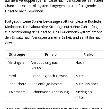
auf dem Verdoppeln der Einsätze nach Verlusten bei einfachen
Chancen. Das Paroli-System hingegen setzt auf steigende
Einsätze nach Gewinnen.
Fortgeschrittene Spieler bevorzugen oft komplexere Roulette
Methoden. Die Labouchère-Strategie nutzt eine Zahlenfolge
zur Bestimmung der Einsätze. Das D’Alembert-System erhöht
den Einsatz nach Verlusten um eine Einheit und senkt ihn nach
Gewinnen.
Strategie
Prinzip
Risiko
Martingale
Verdopplung nach
Hoch
Verlust
Paroli
Erhöhung nach Gewinn
Mittel
Labouchère
Zahlenfolge-basiert
Mittel bis hoch
D’Alembert
Schrittweise Anpassung
Niedrig bis
mittel
Trotz der Vielfalt an Roulette Strategien gibt es keine Garantie