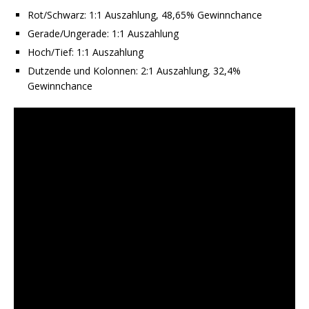
Rot/Schwarz: 1:1 Auszahlung, 48,65% Gewinnchance
Gerade/Ungerade: 1:1 Auszahlung
Hoch/Tief: 1:1 Auszahlung
Dutzende und Kolonnen: 2:1 Auszahlung, 32,4%
Gewinnchance