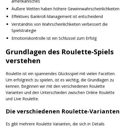
amerikanisches
Äußere Wetten haben höhere Gewinnwahrscheinlichkeiten
Effektives Bankroll-Management ist entscheidend
Verständnis von Wahrscheinlichkeiten verbessert die
Spielstrategie
Emotionskontrolle ist ein Schlüssel zum Erfolg
Grundlagen des Roulette-Spiels
verstehen
Roulette ist ein spannendes Glücksspiel mit vielen Facetten.
Um erfolgreich zu spielen, ist es wichtig, die Grundlagen zu
kennen. Beginnen wir mit den verschiedenen Roulette
Varianten und den Unterschieden zwischen Online Roulette
und Live Roulette.
Die verschiedenen Roulette-Varianten
Es gibt mehrere Roulette Varianten, die sich in Details