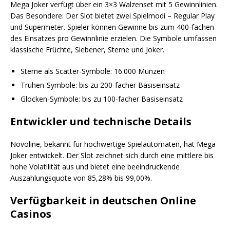
Mega Joker verfügt über ein 3×3 Walzenset mit 5 Gewinnlinien.
Das Besondere: Der Slot bietet zwei Spielmodi – Regular Play
und Supermeter. Spieler können Gewinne bis zum 400-fachen
des Einsatzes pro Gewinnlinie erzielen. Die Symbole umfassen
klassische Früchte, Siebener, Sterne und Joker.
Sterne als Scatter-Symbole: 16.000 Münzen
Truhen-Symbole: bis zu 200-facher Basiseinsatz
Glocken-Symbole: bis zu 100-facher Basiseinsatz
Entwickler und technische Details
Novoline, bekannt für hochwertige Spielautomaten, hat Mega
Joker entwickelt. Der Slot zeichnet sich durch eine mittlere bis
hohe Volatilität aus und bietet eine beeindruckende
Auszahlungsquote von 85,28% bis 99,00%.
Verfügbarkeit in deutschen Online
Casinos