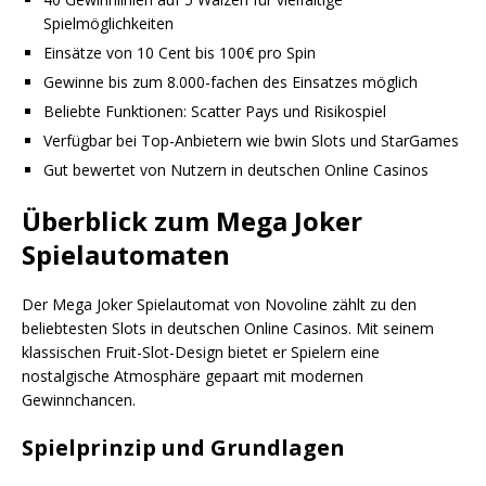
Spielmöglichkeiten
Einsätze von 10 Cent bis 100€ pro Spin
Gewinne bis zum 8.000-fachen des Einsatzes möglich
Beliebte Funktionen: Scatter Pays und Risikospiel
Verfügbar bei Top-Anbietern wie bwin Slots und StarGames
Gut bewertet von Nutzern in deutschen Online Casinos
Überblick zum Mega Joker
Spielautomaten
Der Mega Joker Spielautomat von Novoline zählt zu den
beliebtesten Slots in deutschen Online Casinos. Mit seinem
klassischen Fruit-Slot-Design bietet er Spielern eine
nostalgische Atmosphäre gepaart mit modernen
Gewinnchancen.
Spielprinzip und Grundlagen