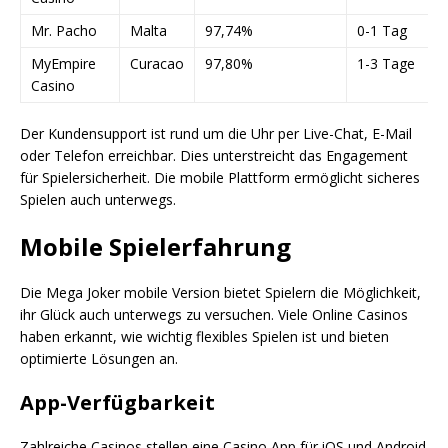
Mr. Pacho
Malta
97,74%
0-1 Tag
MyEmpire
Curacao
97,80%
1-3 Tage
Casino
Der Kundensupport ist rund um die Uhr per Live-Chat, E-Mail
oder Telefon erreichbar. Dies unterstreicht das Engagement
für Spielersicherheit. Die mobile Plattform ermöglicht sicheres
Spielen auch unterwegs.
Mobile Spielerfahrung
Die Mega Joker mobile Version bietet Spielern die Möglichkeit,
ihr Glück auch unterwegs zu versuchen. Viele Online Casinos
haben erkannt, wie wichtig flexibles Spielen ist und bieten
optimierte Lösungen an.
App-Verfügbarkeit
Zahlreiche Casinos stellen eine Casino App für iOS und Android