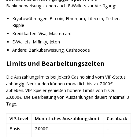
Banküberweisung stehen auch E-Wallets zur Verfügung:
Kryptowährungen: Bitcoin, Ethereum, Litecoin, Tether,
Ripple
Kreditkarten: Visa, Mastercard
E-Wallets: Mifinity, Jeton
Andere: Banküberweisung, Cashtocode
Limits und Bearbeitungszeiten
Die Auszahlungslimits bei Joker8 Casino sind vom VIP-Status
abhängig. Neukunden können monatlich bis zu 7.000€
abheben. VIP-Spieler genießen höhere Limits von bis zu
20.000€. Die Bearbeitung von Auszahlungen dauert maximal 3
Tage.
VIP-Level
Monatliches Auszahlungslimit
Cashback
Basis
7.000€
–