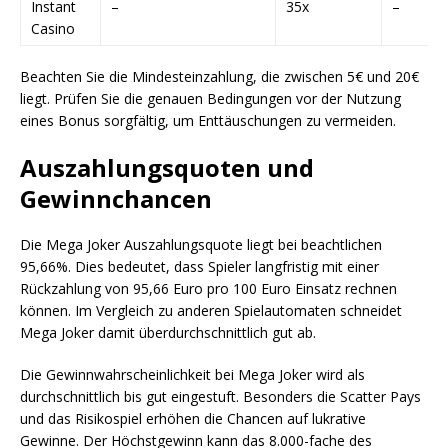
Instant
–
35x
–
Casino
Beachten Sie die Mindesteinzahlung, die zwischen 5€ und 20€
liegt. Prüfen Sie die genauen Bedingungen vor der Nutzung
eines Bonus sorgfältig, um Enttäuschungen zu vermeiden.
Auszahlungsquoten und
Gewinnchancen
Die Mega Joker Auszahlungsquote liegt bei beachtlichen
95,66%. Dies bedeutet, dass Spieler langfristig mit einer
Rückzahlung von 95,66 Euro pro 100 Euro Einsatz rechnen
können. Im Vergleich zu anderen Spielautomaten schneidet
Mega Joker damit überdurchschnittlich gut ab.
Die Gewinnwahrscheinlichkeit bei Mega Joker wird als
durchschnittlich bis gut eingestuft. Besonders die Scatter Pays
und das Risikospiel erhöhen die Chancen auf lukrative
Gewinne. Der Höchstgewinn kann das 8.000-fache des