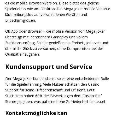
es die mobile Browser-Version. Diese bietet das gleiche
Spielerlebnis wie am Desktop. Die Mega Joker mobile Variante
läuft reibungslos auf verschiedenen Geräten und
Bildschirmgrößen.
Ob App oder Browser – die mobile Version von Mega Joker
überzeugt mit identischem Gameplay und vollem
Funktionsumfang. Spieler genießen die Freiheit, jederzeit und
überall ihr Glück zu versuchen, ohne Kompromisse bei der
Qualität einzugehen.
Kundensupport und Service
Der Mega Joker Kundendienst spielt eine entscheidende Rolle
für die Spielerfahrung. Viele Nutzer schätzen den Casino
Support für seine Hilfsbereitschaft und Effizienz. Laut
Statistiken haben 68% der Bewertungen dem Casino fünf
Sterne gegeben, was auf eine hohe Zufriedenheit hindeutet.
Kontaktmöglichkeiten