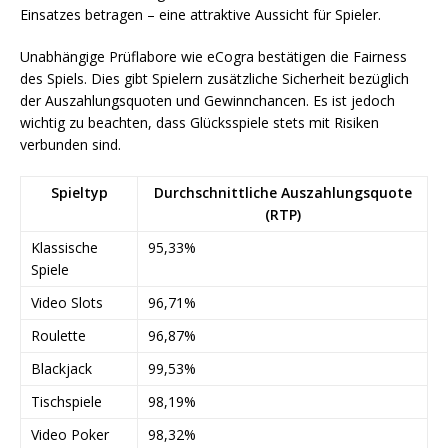
Einsatzes betragen – eine attraktive Aussicht für Spieler.
Unabhängige Prüflabore wie eCogra bestätigen die Fairness
des Spiels. Dies gibt Spielern zusätzliche Sicherheit bezüglich
der Auszahlungsquoten und Gewinnchancen. Es ist jedoch
wichtig zu beachten, dass Glücksspiele stets mit Risiken
verbunden sind.
Spieltyp
Durchschnittliche Auszahlungsquote
(RTP)
Klassische
95,33%
Spiele
Video Slots
96,71%
Roulette
96,87%
Blackjack
99,53%
Tischspiele
98,19%
Video Poker
98,32%