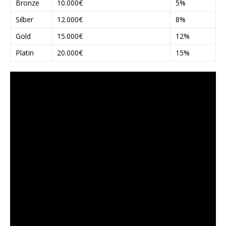
Bronze
10.000€
5%
Silber
12.000€
8%
Gold
15.000€
12%
Platin
20.000€
15%