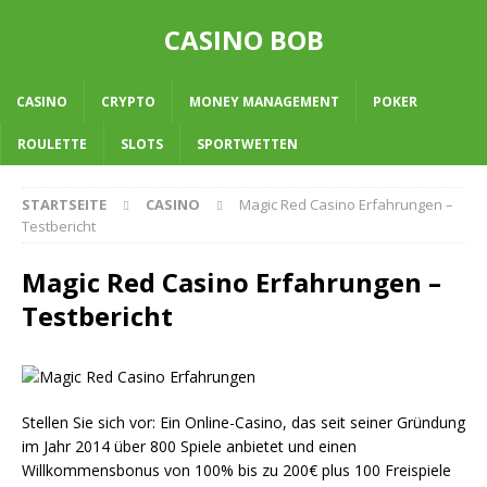
CASINO BOB
CASINO
CRYPTO
MONEY MANAGEMENT
POKER
ROULETTE
SLOTS
SPORTWETTEN
STARTSEITE
CASINO
Magic Red Casino Erfahrungen –
Testbericht
Magic Red Casino Erfahrungen –
Testbericht
Stellen Sie sich vor: Ein Online-Casino, das seit seiner Gründung
im Jahr 2014 über 800 Spiele anbietet und einen
Willkommensbonus von 100% bis zu 200€ plus 100 Freispiele