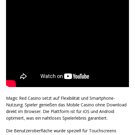
Magic Red Casino setzt auf Flexibilität und Smartphone-
Nutzung. Spieler genießen das Mobile Casino ohne Download
direkt im Browser. Die Plattform ist für iOS und Android
optimiert, was ein nahtloses Spielerlebnis garantiert.
Die Benutzeroberfläche wurde speziell für Touchscreens