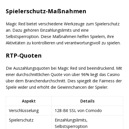
Spielerschutz-Maßnahmen
Magic Red bietet verschiedene Werkzeuge zum Spielerschutz
an. Dazu gehören Einzahlungslimits und eine
Selbstsperroption. Diese Maßnahmen helfen Spielern, ihre
Aktivitäten zu kontrollieren und verantwortungsvoll zu spielen.
RTP-Quoten
Die Auszahlungsquoten bei Magic Red sind beeindruckend. Mit
einer durchschnittlichen Quote von über 96% liegt das Casino
über dem Branchendurchschnitt. Dies spiegelt die Fairness der
Spiele wider und erhöht die Gewinnchancen der Spieler.
Aspekt
Details
Verschlüsselung
128-Bit SSL von Comodo
Spielerschutz
Einzahlungslimits,
Selbstsperroption