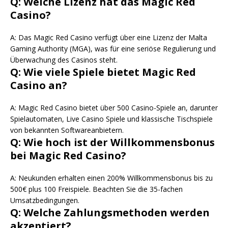
Q: Welche Lizenz hat das Magic Red
Casino?
A: Das Magic Red Casino verfügt über eine Lizenz der Malta
Gaming Authority (MGA), was für eine seriöse Regulierung und
Überwachung des Casinos steht.
Q: Wie viele Spiele bietet Magic Red
Casino an?
A: Magic Red Casino bietet über 500 Casino-Spiele an, darunter
Spielautomaten, Live Casino Spiele und klassische Tischspiele
von bekannten Softwareanbietern.
Q: Wie hoch ist der Willkommensbonus
bei Magic Red Casino?
A: Neukunden erhalten einen 200% Willkommensbonus bis zu
500€ plus 100 Freispiele. Beachten Sie die 35-fachen
Umsatzbedingungen.
Q: Welche Zahlungsmethoden werden
akzeptiert?