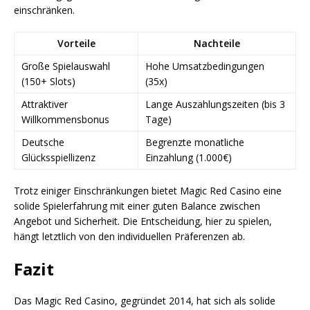
einschränken.
Vorteile
Nachteile
Große Spielauswahl
Hohe Umsatzbedingungen
(150+ Slots)
(35x)
Attraktiver
Lange Auszahlungszeiten (bis 3
Willkommensbonus
Tage)
Deutsche
Begrenzte monatliche
Glücksspiellizenz
Einzahlung (1.000€)
Trotz einiger Einschränkungen bietet Magic Red Casino eine
solide Spielerfahrung mit einer guten Balance zwischen
Angebot und Sicherheit. Die Entscheidung, hier zu spielen,
hängt letztlich von den individuellen Präferenzen ab.
Fazit
Das Magic Red Casino, gegründet 2014, hat sich als solide