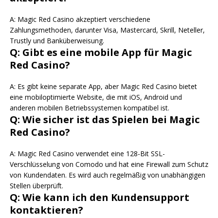
A: Magic Red Casino akzeptiert verschiedene
Zahlungsmethoden, darunter Visa, Mastercard, Skrill, Neteller,
Trustly und Banküberweisung.
Q: Gibt es eine mobile App für Magic
Red Casino?
A: Es gibt keine separate App, aber Magic Red Casino bietet
eine mobiloptimierte Website, die mit iOS, Android und
anderen mobilen Betriebssystemen kompatibel ist.
Q: Wie sicher ist das Spielen bei Magic
Red Casino?
A: Magic Red Casino verwendet eine 128-Bit SSL-
Verschlüsselung von Comodo und hat eine Firewall zum Schutz
von Kundendaten. Es wird auch regelmäßig von unabhängigen
Stellen überprüft.
Q: Wie kann ich den Kundensupport
kontaktieren?