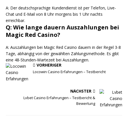
A: Der deutschsprachige Kundendienst ist per Telefon, Live-
Chat und E-Mail von 8 Uhr morgens bis 1 Uhr nachts
erreichbar.
Q: Wie lange dauern Auszahlungen bei
Magic Red Casino?
A: Auszahlungen bei Magic Red Casino dauern in der Regel 3-8
Tage, abhängig von der gewählten Zahlungsmethode. Es gibt
eine 48-Stunden-Wartezeit bei Auszahlungen.
VORHERIGER
Locowin Casino Erfahrungen – Testbericht
NÄCHSTER
Lvbet Casino Erfahrungen – Testbericht &
Bewertung