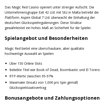
Das Magic Red Casino operiert unter strenger Aufsicht. Die
Unternehmensgruppe Exit 42 Ltd. mit Sitz in Malta betreibt die
Plattform. Aspire Global 7 Ltd. überwacht die Einhaltung der
deutschen Glücksspielregulierungen. Diese Struktur
gewährleistet ein hohes Maß an Sicherheit für die Spieler.
Spielangebot und Besonderheiten
Magic Red bietet eine überschaubare, aber qualitativ
hochwertige Auswahl an Spielen:
Über 150 Online Slots
Beliebte Titel wie Book of Dead, Boombastic und El Torero
RTP-Werte zwischen 95-97%
Maximaler Einsatz von 1,00€ pro Spin gemäß
Glücksspielstaatsvertrag
Bonusangebote und Zahlungsoptionen