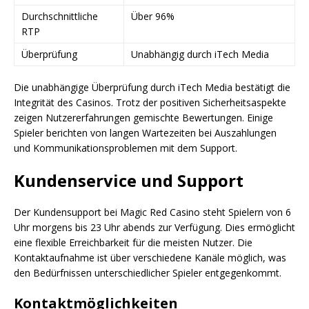
Durchschnittliche
Über 96%
RTP
Überprüfung
Unabhängig durch iTech Media
Die unabhängige Überprüfung durch iTech Media bestätigt die
Integrität des Casinos. Trotz der positiven Sicherheitsaspekte
zeigen Nutzererfahrungen gemischte Bewertungen. Einige
Spieler berichten von langen Wartezeiten bei Auszahlungen
und Kommunikationsproblemen mit dem Support.
Kundenservice und Support
Der Kundensupport bei Magic Red Casino steht Spielern von 6
Uhr morgens bis 23 Uhr abends zur Verfügung. Dies ermöglicht
eine flexible Erreichbarkeit für die meisten Nutzer. Die
Kontaktaufnahme ist über verschiedene Kanäle möglich, was
den Bedürfnissen unterschiedlicher Spieler entgegenkommt.
Kontaktmöglichkeiten