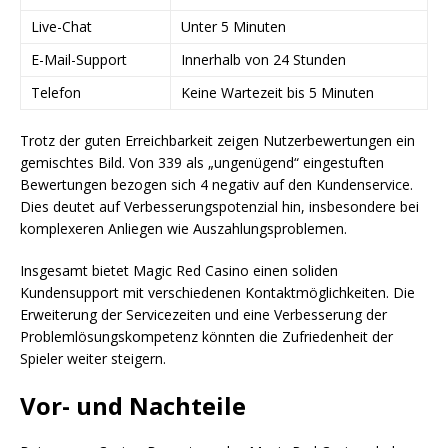
Live-Chat
Unter 5 Minuten
E-Mail-Support
Innerhalb von 24 Stunden
Telefon
Keine Wartezeit bis 5 Minuten
Trotz der guten Erreichbarkeit zeigen Nutzerbewertungen ein
gemischtes Bild. Von 339 als „ungenügend“ eingestuften
Bewertungen bezogen sich 4 negativ auf den Kundenservice.
Dies deutet auf Verbesserungspotenzial hin, insbesondere bei
komplexeren Anliegen wie Auszahlungsproblemen.
Insgesamt bietet Magic Red Casino einen soliden
Kundensupport mit verschiedenen Kontaktmöglichkeiten. Die
Erweiterung der Servicezeiten und eine Verbesserung der
Problemlösungskompetenz könnten die Zufriedenheit der
Spieler weiter steigern.
Vor- und Nachteile