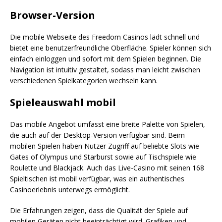
Browser-Version
Die mobile Webseite des Freedom Casinos lädt schnell und
bietet eine benutzerfreundliche Oberfläche. Spieler können sich
einfach einloggen und sofort mit dem Spielen beginnen. Die
Navigation ist intuitiv gestaltet, sodass man leicht zwischen
verschiedenen Spielkategorien wechseln kann.
Spieleauswahl mobil
Das mobile Angebot umfasst eine breite Palette von Spielen,
die auch auf der Desktop-Version verfügbar sind. Beim
mobilen Spielen haben Nutzer Zugriff auf beliebte Slots wie
Gates of Olympus und Starburst sowie auf Tischspiele wie
Roulette und Blackjack. Auch das Live-Casino mit seinen 168
Spieltischen ist mobil verfügbar, was ein authentisches
Casinoerlebnis unterwegs ermöglicht.
Die Erfahrungen zeigen, dass die Qualität der Spiele auf
mobilen Geräten nicht beeinträchtigt wird. Grafiken und