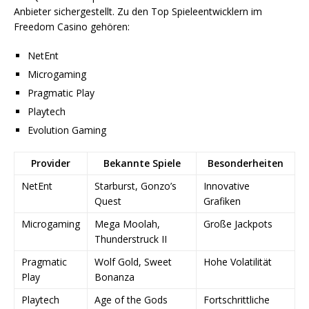
Anbieter sichergestellt. Zu den Top Spieleentwicklern im
Freedom Casino gehören:
NetEnt
Microgaming
Pragmatic Play
Playtech
Evolution Gaming
Provider
Bekannte Spiele
Besonderheiten
NetEnt
Starburst, Gonzo’s
Innovative
Quest
Grafiken
Microgaming
Mega Moolah,
Große Jackpots
Thunderstruck II
Pragmatic
Wolf Gold, Sweet
Hohe Volatilität
Play
Bonanza
Playtech
Age of the Gods
Fortschrittliche