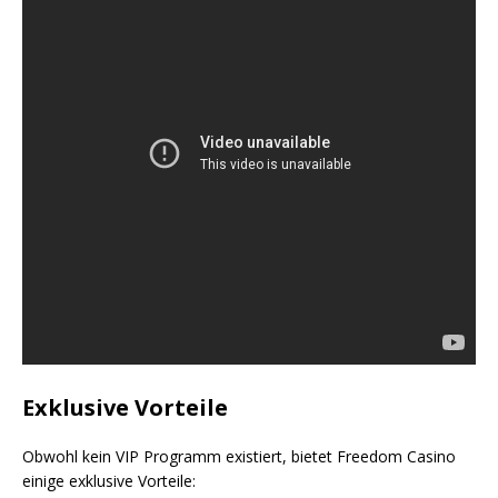
Exklusive Vorteile
Obwohl kein VIP Programm existiert, bietet Freedom Casino
einige exklusive Vorteile: