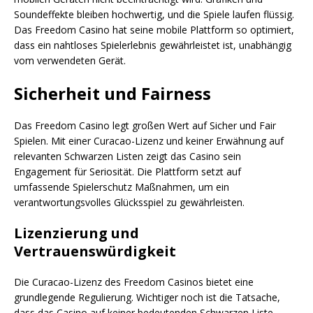
Soundeffekte bleiben hochwertig, und die Spiele laufen flüssig.
Das Freedom Casino hat seine mobile Plattform so optimiert,
dass ein nahtloses Spielerlebnis gewährleistet ist, unabhängig
vom verwendeten Gerät.
Sicherheit und Fairness
Das Freedom Casino legt großen Wert auf Sicher und Fair
Spielen. Mit einer Curacao-Lizenz und keiner Erwähnung auf
relevanten Schwarzen Listen zeigt das Casino sein
Engagement für Seriosität. Die Plattform setzt auf
umfassende Spielerschutz Maßnahmen, um ein
verantwortungsvolles Glücksspiel zu gewährleisten.
Lizenzierung und
Vertrauenswürdigkeit
Die Curacao-Lizenz des Freedom Casinos bietet eine
grundlegende Regulierung. Wichtiger noch ist die Tatsache,
dass das Casino auf keiner bedeutenden Schwarzen Liste