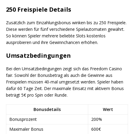
250 Freispiele Details
Zusätzlich zum Einzahlungsbonus winken bis zu 250 Freispiele.
Diese werden für fünf verschiedene Spielautomaten gewährt.
So können Spieler mehrere beliebte Slots kostenlos
ausprobieren und ihre Gewinnchancen erhöhen.
Umsatzbedingungen
Bei den Umsatzbedingungen zeigt sich das Freedom Casino
fair. Sowohl der Bonusbetrag als auch die Gewinne aus
Freispielen müssen 40-mal umgesetzt werden. Spieler haben
dafür 60 Tage Zeit. Der maximale Einsatz mit aktivem Bonus
beträgt 5€ pro Spin oder Runde.
Bonusdetails
Wert
Bonusprozent
200%
Maximaler Bonus
600€