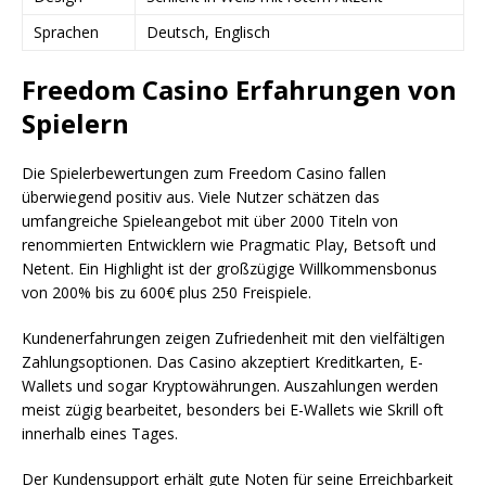
Sprachen
Deutsch, Englisch
Freedom Casino Erfahrungen von
Spielern
Die Spielerbewertungen zum Freedom Casino fallen
überwiegend positiv aus. Viele Nutzer schätzen das
umfangreiche Spieleangebot mit über 2000 Titeln von
renommierten Entwicklern wie Pragmatic Play, Betsoft und
Netent. Ein Highlight ist der großzügige Willkommensbonus
von 200% bis zu 600€ plus 250 Freispiele.
Kundenerfahrungen zeigen Zufriedenheit mit den vielfältigen
Zahlungsoptionen. Das Casino akzeptiert Kreditkarten, E-
Wallets und sogar Kryptowährungen. Auszahlungen werden
meist zügig bearbeitet, besonders bei E-Wallets wie Skrill oft
innerhalb eines Tages.
Der Kundensupport erhält gute Noten für seine Erreichbarkeit