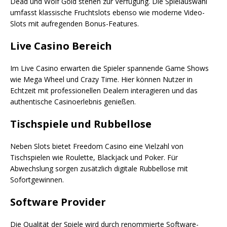
Dead und Wolf Gold stehen zur Verfügung. Die Spielauswahl
umfasst klassische Fruchtslots ebenso wie moderne Video-
Slots mit aufregenden Bonus-Features.
Live Casino Bereich
Im Live Casino erwarten die Spieler spannende Game Shows
wie Mega Wheel und Crazy Time. Hier können Nutzer in
Echtzeit mit professionellen Dealern interagieren und das
authentische Casinoerlebnis genießen.
Tischspiele und Rubbellose
Neben Slots bietet Freedom Casino eine Vielzahl von
Tischspielen wie Roulette, Blackjack und Poker. Für
Abwechslung sorgen zusätzlich digitale Rubbellose mit
Sofortgewinnen.
Software Provider
Die Qualität der Spiele wird durch renommierte Software-