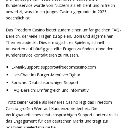
Kundenservice wurde von Nutzern als effizient und hilfreich
bewertet, was für ein junges Casino gegründet in 2023
beachtlich ist.
Das Freedom Casino bietet zudem einen umfangreichen FAQ-
Bereich, der viele Fragen zu Spielen, Boni und allgemeinen
Themen abdeckt. Dies ermöglicht es Spielern, schnell
Antworten auf häufig gestellte Fragen zu finden, ohne den
Kundenservice kontaktieren zu müssen.
E-Mail-Support: support@freedomcasino.com
Live-Chat: Im Burger-Menü verfügbar
Sprache: Deutschsprachiger Support
FAQ-Bereich: Umfangreich und informativ
Trotz seiner Größe als kleineres Casino legt das Freedom
Casino großen Wert auf Kundenzufriedenheit. Die
Verfügbarkeit eines deutschsprachigen Supports unterstreicht
das Engagement für den deutschen Markt und trägt zur
positiven Spielerfahrung bei.