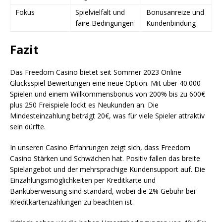
Fokus
Spielvielfalt und
Bonusanreize und
faire Bedingungen
Kundenbindung
Fazit
Das Freedom Casino bietet seit Sommer 2023 Online
Glücksspiel Bewertungen eine neue Option. Mit über 40.000
Spielen und einem Willkommensbonus von 200% bis zu 600€
plus 250 Freispiele lockt es Neukunden an. Die
Mindesteinzahlung beträgt 20€, was für viele Spieler attraktiv
sein dürfte.
In unseren Casino Erfahrungen zeigt sich, dass Freedom
Casino Stärken und Schwächen hat. Positiv fallen das breite
Spielangebot und der mehrsprachige Kundensupport auf. Die
Einzahlungsmöglichkeiten per Kreditkarte und
Banküberweisung sind standard, wobei die 2% Gebühr bei
Kreditkartenzahlungen zu beachten ist.