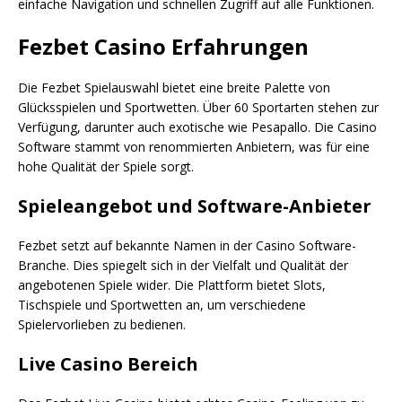
einfache Navigation und schnellen Zugriff auf alle Funktionen.
Fezbet Casino Erfahrungen
Die Fezbet Spielauswahl bietet eine breite Palette von
Glücksspielen und Sportwetten. Über 60 Sportarten stehen zur
Verfügung, darunter auch exotische wie Pesapallo. Die Casino
Software stammt von renommierten Anbietern, was für eine
hohe Qualität der Spiele sorgt.
Spieleangebot und Software-Anbieter
Fezbet setzt auf bekannte Namen in der Casino Software-
Branche. Dies spiegelt sich in der Vielfalt und Qualität der
angebotenen Spiele wider. Die Plattform bietet Slots,
Tischspiele und Sportwetten an, um verschiedene
Spielervorlieben zu bedienen.
Live Casino Bereich