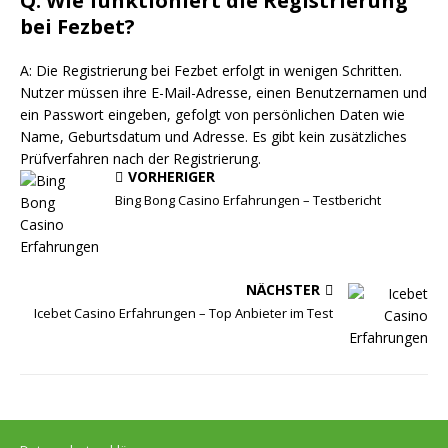
Q: Wie funktioniert die Registrierung
bei Fezbet?
A: Die Registrierung bei Fezbet erfolgt in wenigen Schritten.
Nutzer müssen ihre E-Mail-Adresse, einen Benutzernamen und
ein Passwort eingeben, gefolgt von persönlichen Daten wie
Name, Geburtsdatum und Adresse. Es gibt kein zusätzliches
Prüfverfahren nach der Registrierung.
VORHERIGER
Bing Bong Casino Erfahrungen – Testbericht
NÄCHSTER
Icebet Casino Erfahrungen – Top Anbieter im Test