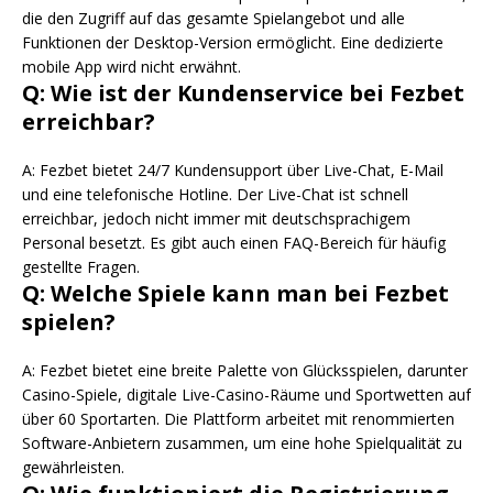
die den Zugriff auf das gesamte Spielangebot und alle
Funktionen der Desktop-Version ermöglicht. Eine dedizierte
mobile App wird nicht erwähnt.
Q: Wie ist der Kundenservice bei Fezbet
erreichbar?
A: Fezbet bietet 24/7 Kundensupport über Live-Chat, E-Mail
und eine telefonische Hotline. Der Live-Chat ist schnell
erreichbar, jedoch nicht immer mit deutschsprachigem
Personal besetzt. Es gibt auch einen FAQ-Bereich für häufig
gestellte Fragen.
Q: Welche Spiele kann man bei Fezbet
spielen?
A: Fezbet bietet eine breite Palette von Glücksspielen, darunter
Casino-Spiele, digitale Live-Casino-Räume und Sportwetten auf
über 60 Sportarten. Die Plattform arbeitet mit renommierten
Software-Anbietern zusammen, um eine hohe Spielqualität zu
gewährleisten.