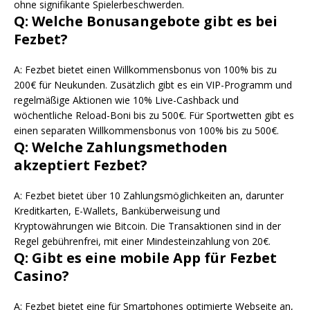
ohne signifikante Spielerbeschwerden.
Q: Welche Bonusangebote gibt es bei
Fezbet?
A: Fezbet bietet einen Willkommensbonus von 100% bis zu
200€ für Neukunden. Zusätzlich gibt es ein VIP-Programm und
regelmäßige Aktionen wie 10% Live-Cashback und
wöchentliche Reload-Boni bis zu 500€. Für Sportwetten gibt es
einen separaten Willkommensbonus von 100% bis zu 500€.
Q: Welche Zahlungsmethoden
akzeptiert Fezbet?
A: Fezbet bietet über 10 Zahlungsmöglichkeiten an, darunter
Kreditkarten, E-Wallets, Banküberweisung und
Kryptowährungen wie Bitcoin. Die Transaktionen sind in der
Regel gebührenfrei, mit einer Mindesteinzahlung von 20€.
Q: Gibt es eine mobile App für Fezbet
Casino?
A: Fezbet bietet eine für Smartphones optimierte Webseite an,