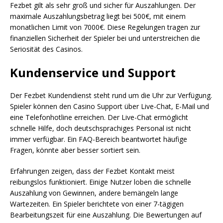
Fezbet gilt als sehr groß und sicher für Auszahlungen. Der
maximale Auszahlungsbetrag liegt bei 500€, mit einem
monatlichen Limit von 7000€. Diese Regelungen tragen zur
finanziellen Sicherheit der Spieler bei und unterstreichen die
Seriosität des Casinos.
Kundenservice und Support
Der Fezbet Kundendienst steht rund um die Uhr zur Verfügung.
Spieler können den Casino Support über Live-Chat, E-Mail und
eine Telefonhotline erreichen. Der Live-Chat ermöglicht
schnelle Hilfe, doch deutschsprachiges Personal ist nicht
immer verfügbar. Ein FAQ-Bereich beantwortet häufige
Fragen, könnte aber besser sortiert sein.
Erfahrungen zeigen, dass der Fezbet Kontakt meist
reibungslos funktioniert. Einige Nutzer loben die schnelle
Auszahlung von Gewinnen, andere bemängeln lange
Wartezeiten. Ein Spieler berichtete von einer 7-tägigen
Bearbeitungszeit für eine Auszahlung. Die Bewertungen auf