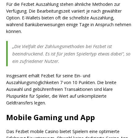
Für die Fezbet Auszahlung stehen ähnliche Methoden zur
Verfügung. Die Bearbeitungszeit variiert je nach gewählter
Option. E-Wallets bieten oft die schnellste Auszahlung,
während Banküberweisungen einige Tage in Anspruch nehmen
können.
„Die Vielfalt der Zahlungsmethoden bei Fezbet ist
beeindruckend. Es ist für jeden Spielertyp etwas dabei“, so
ein zufriedener Nutzer.
Insgesamt erhält Fezbet für seine Ein- und
Auszahlungsmöglichkeiten 7 von 10 Punkten. Die breite
Auswahl und gebührenfreien Transaktionen sind klare
Pluspunkte für Spieler, die Wert auf unkomplizierte
Geldtransfers legen.
Mobile Gaming und App
Das Fezbet mobile Casino bietet Spielern eine optimierte