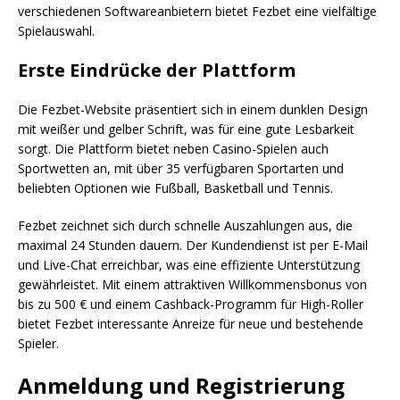
verschiedenen Softwareanbietern bietet Fezbet eine vielfältige
Spielauswahl.
Erste Eindrücke der Plattform
Die Fezbet-Website präsentiert sich in einem dunklen Design
mit weißer und gelber Schrift, was für eine gute Lesbarkeit
sorgt. Die Plattform bietet neben Casino-Spielen auch
Sportwetten an, mit über 35 verfügbaren Sportarten und
beliebten Optionen wie Fußball, Basketball und Tennis.
Fezbet zeichnet sich durch schnelle Auszahlungen aus, die
maximal 24 Stunden dauern. Der Kundendienst ist per E-Mail
und Live-Chat erreichbar, was eine effiziente Unterstützung
gewährleistet. Mit einem attraktiven Willkommensbonus von
bis zu 500 € und einem Cashback-Programm für High-Roller
bietet Fezbet interessante Anreize für neue und bestehende
Spieler.
Anmeldung und Registrierung