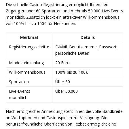
Die schnelle Casino Registrierung ermöglicht Ihnen den
Zugang zu über 60 Sportarten und mehr als 50.000 Live-Events
monatlich. Zusätzlich lockt ein attraktiver Willkommensbonus
von 100% bis zu 100€ für Neukunden.
Merkmal
Details
Registrierungsschritte
E-Mail, Benutzername, Passwort,
persönliche Daten
Mindesteinzahlung
20 Euro
Willkommensbonus
100% bis zu 100€
Sportarten
Über 60
Live-Events
Über 50.000
monatlich
Nach erfolgreicher Anmeldung steht Ihnen die volle Bandbreite
an Wettoptionen und Casinospielen zur Verfügung. Die
benutzerfreundliche Oberfläche von Fezbet ermöglicht eine