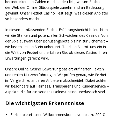
beeindruckenden Zahlen machen deutlich, warum Fezbet in
der Welt der Online-Glücksspiele zunehmend an Bedeutung
gewinnt. Unser Fezbet Casino Test zeigt, was diesen Anbieter
so besonders macht.
In diesem umfassenden Fezbet Erfahrungsbericht beleuchten
wir die Stärken und potenziellen Schwächen des Casinos. Von
der Spielauswahl über Bonusangebote bis hin zur Sicherheit –
wir lassen keinen Stein unberührt. Tauchen Sie mit uns ein in
die Welt von Fezbet und erfahren Sie, ob dieses Casino Ihren
Erwartungen gerecht wird.
Unsere Online Casino Bewertung basiert auf harten Fakten
und realen Nutzererfahrungen. Wir prüfen genau, wie Fezbet
im Vergleich zu anderen Anbietern abschneidet. Dabei achten
wir besonders auf Fairness, Transparenz und Kundenservice –
Aspekte, die für ein seriöses Online-Casino unerlässlich sind.
Die wichtigsten Erkenntnisse
Fezbet bietet einen Willkommensbonus von bis zu 200 €