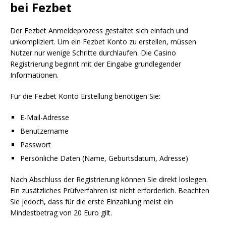
bei Fezbet
Der Fezbet Anmeldeprozess gestaltet sich einfach und
unkompliziert. Um ein Fezbet Konto zu erstellen, müssen
Nutzer nur wenige Schritte durchlaufen. Die Casino
Registrierung beginnt mit der Eingabe grundlegender
Informationen.
Für die Fezbet Konto Erstellung benötigen Sie:
E-Mail-Adresse
Benutzername
Passwort
Persönliche Daten (Name, Geburtsdatum, Adresse)
Nach Abschluss der Registrierung können Sie direkt loslegen.
Ein zusätzliches Prüfverfahren ist nicht erforderlich. Beachten
Sie jedoch, dass für die erste Einzahlung meist ein
Mindestbetrag von 20 Euro gilt.