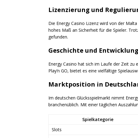
Lizenzierung und Regulieru
Die Energy Casino Lizenz wird von der Malta 
hohes Maß an Sicherheit für die Spieler. Tro
gefunden.
Geschichte und Entwicklun
Energy Casino hat sich im Laufe der Zeit zu
Play’n GO, bietet es eine vielfältige Spielau
Marktposition in Deutschl
Im deutschen Glücksspielmarkt nimmt Energy
branchenüblich. Mit einer täglichen Auszahl
Spielkategorie
Slots