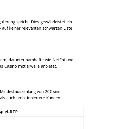
lierung spricht. Dies gewährleistet ein
o auf keiner relevanten schwarzen Liste
llern, darunter namhafte wie NetEnt und
as Casino mittlerweile anbietet.
 Mindestauszahlung von 20€ sind
als auch ambitioniertere Kunden.
spiel-RTP