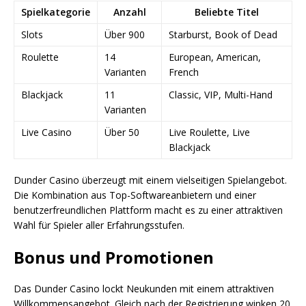
Spielkategorie
Anzahl
Beliebte Titel
Slots
Über 900
Starburst, Book of Dead
Roulette
14
European, American,
Varianten
French
Blackjack
11
Classic, VIP, Multi-Hand
Varianten
Live Casino
Über 50
Live Roulette, Live
Blackjack
Dunder Casino überzeugt mit einem vielseitigen Spielangebot.
Die Kombination aus Top-Softwareanbietern und einer
benutzerfreundlichen Plattform macht es zu einer attraktiven
Wahl für Spieler aller Erfahrungsstufen.
Bonus und Promotionen
Das Dunder Casino lockt Neukunden mit einem attraktiven
Willkommensangebot. Gleich nach der Registrierung winken 20