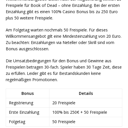
Freispiele für Book of Dead – ohne Einzahlung. Bei der ersten
Einzahlung gibt es einen 100% Casino Bonus bis zu 250 Euro
plus 50 weitere Freispiele.
Am Folgetag warten nochmals 50 Freispiele. Für dieses
Willkommensangebot gilt eine Mindesteinzahlung von 20 Euro.
Zu beachten: Einzahlungen via Neteller oder Skrill sind vom
Bonus ausgeschlossen.
Die Umsatzbedingungen für den Bonus und Gewinne aus
Freispielen betragen 30-fach. Spieler haben 30 Tage Zeit, diese
zu erfüllen. Leider gibt es für Bestandskunden keine
regelmäßigen Promotionen.
Bonus
Details
Registrierung
20 Freispiele
Erste Einzahlung
100% bis 250€ + 50 Freispiele
Folgetag
50 Freispiele