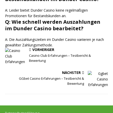
A: Leider bietet Dunder Casino keine regelmäßigen
Promotionen für Bestandskunden an.
Q: Wie schnell werden Auszahlungen
im Dunder Casino bearbeitet?
A: Die Auszahlungszeiten im Dunder Casino variieren je nach
gewählter Zahlungsmethode.
VORHERIGER
Casino Club Erfahrungen – Testbericht &
Bewertung
NÄCHSTER
GGbet Casino Erfahrungen – Testbericht &
Bewertung