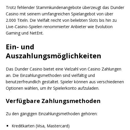
Trotz fehlender Stammkundenangebote überzeugt das Dunder
Casino mit seinem umfangreichen Spielangebot von über
2.000 Titeln. Die Vielfalt reicht von beliebten Slots bis hin zu
Live-Casino-Spielen renommierter Anbieter wie Evolution
Gaming und NetEnt.
Ein- und
Auszahlungsmöglichkeiten
Das Dunder Casino bietet eine Vielzahl von Casino Zahlungen
an. Die Einzahlungsmethoden sind vielfältig und
benutzerfreundlich gestaltet. Spieler können aus verschiedenen
Optionen wählen, um ihr Spielerkonto aufzuladen.
Verfügbare Zahlungsmethoden
Zu den gängigen Einzahlungsmethoden gehören:
Kreditkarten (Visa, Mastercard)