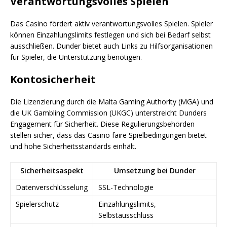
Verantwortungsvolles Spielen
Das Casino fördert aktiv verantwortungsvolles Spielen. Spieler
können Einzahlungslimits festlegen und sich bei Bedarf selbst
ausschließen. Dunder bietet auch Links zu Hilfsorganisationen
für Spieler, die Unterstützung benötigen.
Kontosicherheit
Die Lizenzierung durch die Malta Gaming Authority (MGA) und
die UK Gambling Commission (UKGC) unterstreicht Dunders
Engagement für Sicherheit. Diese Regulierungsbehörden
stellen sicher, dass das Casino faire Spielbedingungen bietet
und hohe Sicherheitsstandards einhält.
Sicherheitsaspekt
Umsetzung bei Dunder
Datenverschlüsselung
SSL-Technologie
Spielerschutz
Einzahlungslimits,
Selbstausschluss