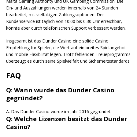
Malta Gaming Authority und UK Gambling Commission. Die
Ein- und Auszahlungen werden innerhalb von 24 Stunden
bearbeitet, mit vielfältigen Zahlungsoptionen. Der
Kundenservice ist täglich von 10:00 bis 0:30 Uhr erreichbar,
könnte aber durch telefonischen Support verbessert werden.
Insgesamt ist das Dunder Casino eine solide Casino
Empfehlung für Spieler, die Wert auf ein breites Spielangebot
und mobile Flexibilität legen. Trotz fehlenden Treueprogramms
überzeugt es durch seine Spielvielfalt und Sicherheitsstandards.
FAQ
Q: Wann wurde das Dunder Casino
gegründet?
A: Das Dunder Casino wurde im Jahr 2016 gegründet.
Q: Welche Lizenzen besitzt das Dunder
Casino?