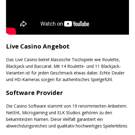
Live Casino Angebot
Das Live Casino bietet klassische Tischspiele wie Roulette,
Blackjack und Baccarat. Mit 14 Roulette- und 11 Blackjack-
Varianten ist für jeden Geschmack etwas dabei. Echte Dealer
und HD-Kameras sorgen für authentisches Spielgefühl.
Software Provider
Die Casino Software stammt von 19 renommierten Anbietern.
NetEnt, Microgaming und ELK Studios gehören zu den
bekanntesten Namen. Diese Vielfalt garantiert ein
abwechslungsreiches und qualitativ hochwertiges Spielerlebnis.