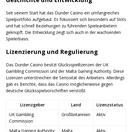
Seit seinem Start hat das Dunder Casino ein umfangreiches
Spielportfolio aufgebaut. Es fokussiert sich besonders auf Slots
und hat schnell Beziehungen zu führenden Spieleanbietern
geknüpft. Die Entwicklung zeigt sich auch in der wachsenden
Spielerbasis.
Lizenzierung und Regulierung
Das Dunder Casino besitzt Glücksspiellizenzen der UK
Gambling Commission und der Malta Gaming Authority. Diese
Lizenzen unterstreichen die Seriosität des Anbieters. Allerdings
gab es Berichte, dass das Casino möglicherweise gegen
deutsche Glücksspielvorschriften verstößt.
Lizenzgeber
Land
Lizenzstatus
UK Gambling
Großbritannien
Aktiv
Commission
Malta Gaming Authority
Malta
Aktiv