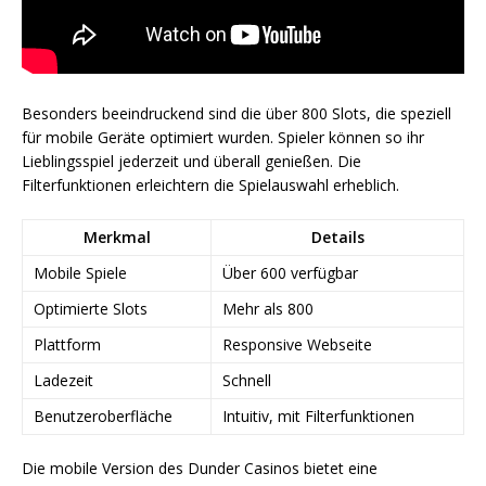
Besonders beeindruckend sind die über 800 Slots, die speziell
für mobile Geräte optimiert wurden. Spieler können so ihr
Lieblingsspiel jederzeit und überall genießen. Die
Filterfunktionen erleichtern die Spielauswahl erheblich.
Merkmal
Details
Mobile Spiele
Über 600 verfügbar
Optimierte Slots
Mehr als 800
Plattform
Responsive Webseite
Ladezeit
Schnell
Benutzeroberfläche
Intuitiv, mit Filterfunktionen
Die mobile Version des Dunder Casinos bietet eine