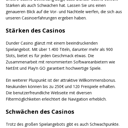
Stärken als auch Schwächen hat. Lassen Sie uns einen
genaueren Blick auf die Vor- und Nachteile werfen, die sich aus
unseren Casinoerfahrungen ergeben haben.
Stärken des Casinos
Dunder Casino glänzt mit einem beeindruckenden
Spielangebot. Mit über 1.400 Titeln, darunter mehr als 900
Slots, bietet es für jeden Geschmack etwas. Die
Zusammenarbeit mit renommierten Softwareanbietern wie
NetEnt und Play’n GO garantiert hochwertige Spiele.
Ein weiterer Pluspunkt ist der attraktive Willkommensbonus.
Neukunden können bis zu 250€ und 120 Freispiele erhalten.
Die benutzerfreundliche Webseite mit diversen
Filtermöglichkeiten erleichtert die Navigation erheblich.
Schwächen des Casinos
Trotz des großen Spielangebots gibt es auch Schwachpunkte.