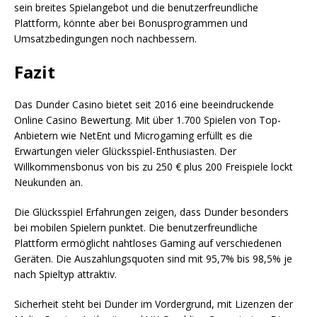
sein breites Spielangebot und die benutzerfreundliche
Plattform, könnte aber bei Bonusprogrammen und
Umsatzbedingungen noch nachbessern.
Fazit
Das Dunder Casino bietet seit 2016 eine beeindruckende
Online Casino Bewertung. Mit über 1.700 Spielen von Top-
Anbietern wie NetEnt und Microgaming erfüllt es die
Erwartungen vieler Glücksspiel-Enthusiasten. Der
Willkommensbonus von bis zu 250 € plus 200 Freispiele lockt
Neukunden an.
Die Glücksspiel Erfahrungen zeigen, dass Dunder besonders
bei mobilen Spielern punktet. Die benutzerfreundliche
Plattform ermöglicht nahtloses Gaming auf verschiedenen
Geräten. Die Auszahlungsquoten sind mit 95,7% bis 98,5% je
nach Spieltyp attraktiv.
Sicherheit steht bei Dunder im Vordergrund, mit Lizenzen der