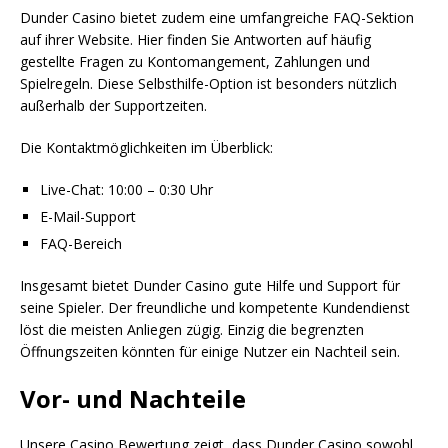
Dunder Casino bietet zudem eine umfangreiche FAQ-Sektion
auf ihrer Website. Hier finden Sie Antworten auf häufig
gestellte Fragen zu Kontomangement, Zahlungen und
Spielregeln. Diese Selbsthilfe-Option ist besonders nützlich
außerhalb der Supportzeiten.
Die Kontaktmöglichkeiten im Überblick:
Live-Chat: 10:00 – 0:30 Uhr
E-Mail-Support
FAQ-Bereich
Insgesamt bietet Dunder Casino gute Hilfe und Support für
seine Spieler. Der freundliche und kompetente Kundendienst
löst die meisten Anliegen zügig. Einzig die begrenzten
Öffnungszeiten könnten für einige Nutzer ein Nachteil sein.
Vor- und Nachteile
Unsere Casino Bewertung zeigt, dass Dunder Casino sowohl