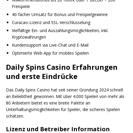
Freispiele
40-facher Umsatz für Bonus und Freispielgewinne
Curacao-Lizenz und SSL-Verschlüsselung
Vielfältige Ein- und Auszahlungsmöglichkeiten, inkl.
Kryptowährungen
Kundensupport via Live-Chat und E-Mail
Optimierte Web-App für mobiles Spielen
Daily Spins Casino Erfahrungen
und erste Eindrücke
Das Daily Spins Casino hat seit seiner Gründung 2024 schnell
an Beliebtheit gewonnen. Mit über 4.000 Spielen von mehr als
80 Anbietern bietet es eine breite Palette an
Unterhaltungsmöglichkeiten für Spieler, die sicheres Spielen
schätzen.
Lizenz und Betreiber Information