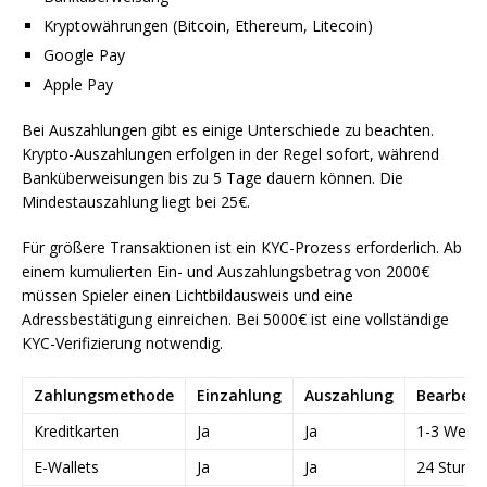
Kryptowährungen (Bitcoin, Ethereum, Litecoin)
Google Pay
Apple Pay
Bei Auszahlungen gibt es einige Unterschiede zu beachten.
Krypto-Auszahlungen erfolgen in der Regel sofort, während
Banküberweisungen bis zu 5 Tage dauern können. Die
Mindestauszahlung liegt bei 25€.
Für größere Transaktionen ist ein KYC-Prozess erforderlich. Ab
einem kumulierten Ein- und Auszahlungsbetrag von 2000€
müssen Spieler einen Lichtbildausweis und eine
Adressbestätigung einreichen. Bei 5000€ ist eine vollständige
KYC-Verifizierung notwendig.
Zahlungsmethode
Einzahlung
Auszahlung
Bearbeit
Kreditkarten
Ja
Ja
1-3 Werk
E-Wallets
Ja
Ja
24 Stund