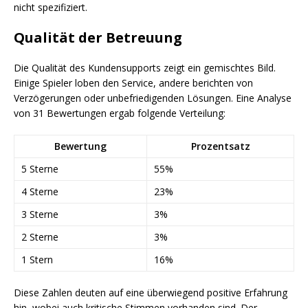
nicht spezifiziert.
Qualität der Betreuung
Die Qualität des Kundensupports zeigt ein gemischtes Bild.
Einige Spieler loben den Service, andere berichten von
Verzögerungen oder unbefriedigenden Lösungen. Eine Analyse
von 31 Bewertungen ergab folgende Verteilung:
Bewertung
Prozentsatz
5 Sterne
55%
4 Sterne
23%
3 Sterne
3%
2 Sterne
3%
1 Stern
16%
Diese Zahlen deuten auf eine überwiegend positive Erfahrung
hin, wobei auch kritische Stimmen vorhanden sind. Der