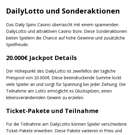
DailyLotto und Sonderaktionen
Das Daily Spins Casino überrascht mit einem spannenden
DailyLotto und attraktiven Casino Boni. Diese Sonderaktionen
bieten Spielern die Chance auf hohe Gewinne und zusätzliche
Spielfreude.
20.000€ Jackpot Details
Der Höhepunkt des DailyLotto ist zweifellos der tägliche
Preispool von 20.000€. Diese beeindruckende Summe lockt
viele Spieler an und sorgt für Spannung bei jeder Ziehung. Die
Teilnahme am Lotto ermöglicht es Glückspilzen, einen
lebensverändernden Gewinn zu erzielen.
Ticket-Pakete und Teilnahme
Für die Teilnahme am DailyLotto können Spieler verschiedene
Ticket-Pakete erwerben. Diese Pakete variieren in Preis und