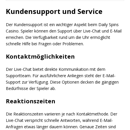
Kundensupport und Service
Der Kundensupport ist ein wichtiger Aspekt beim Daily Spins
Casino. Spieler können den Support über Live-Chat und E-Mail
erreichen. Die Verfügbarkeit rund um die Uhr ermöglicht
schnelle Hilfe bei Fragen oder Problemen.
Kontaktmöglichkeiten
Der Live-Chat bietet direkte Kommunikation mit dem
Supportteam. Für ausführlichere Anliegen steht der E-Mail-
Support zur Verfügung. Diese Optionen decken die gängigen
Bedürfnisse der Spieler ab.
Reaktionszeiten
Die Reaktionszeiten variieren je nach Kontaktmethode. Der
Live-Chat verspricht schnelle Antworten, während E-Mail-
Anfragen etwas länger dauern können. Genaue Zeiten sind