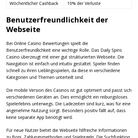
Wöchentlicher Cashback
10% der Verluste
Benutzerfreundlichkeit der
Webseite
Bei Online Casino Bewertungen spielt die
Benutzerfreundlichkeit eine wichtige Rolle. Das Daily Spins
Casino überzeugt mit einer gut strukturierten Webseite. Die
Navigation ist einfach und intuitiv gestaltet. Spieler finden
schnell zu ihren Lieblingsspielen, da diese in verschiedene
Kategorien und Themen unterteilt sind.
Die mobile Version des Casinos ist gut optimiert und passt sich
verschiedenen Geräten an. Dies ermöglicht ein reibungsloses
Spielerlebnis unterwegs. Die Ladezeiten sind kurz, was für eine
angenehme Nutzung sorgt. Besonders positiv fällt auf, dass
keine separate App benötigt wird.
Für neue Nutzer bietet die Webseite hilfreiche Informationen
zu Boni, Zahlungsmethoden und Spielregeln. Die Suchfunktion