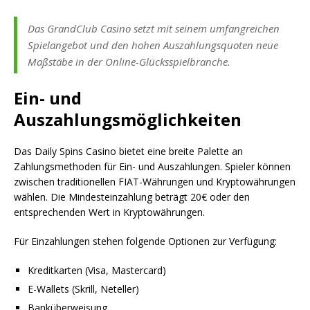
Das GrandClub Casino setzt mit seinem umfangreichen
Spielangebot und den hohen Auszahlungsquoten neue
Maßstäbe in der Online-Glücksspielbranche.
Ein- und
Auszahlungsmöglichkeiten
Das Daily Spins Casino bietet eine breite Palette an
Zahlungsmethoden für Ein- und Auszahlungen. Spieler können
zwischen traditionellen FIAT-Währungen und Kryptowährungen
wählen. Die Mindesteinzahlung beträgt 20€ oder den
entsprechenden Wert in Kryptowährungen.
Für Einzahlungen stehen folgende Optionen zur Verfügung:
Kreditkarten (Visa, Mastercard)
E-Wallets (Skrill, Neteller)
Banküberweisung