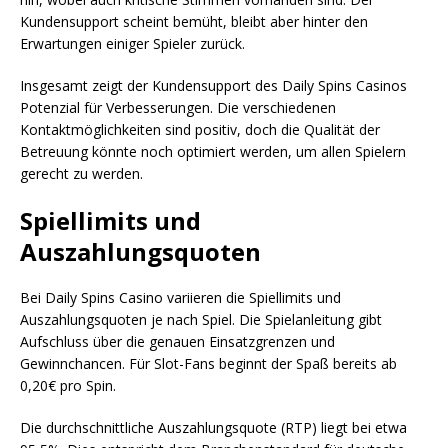
Kundensupport scheint bemüht, bleibt aber hinter den
Erwartungen einiger Spieler zurück.
Insgesamt zeigt der Kundensupport des Daily Spins Casinos
Potenzial für Verbesserungen. Die verschiedenen
Kontaktmöglichkeiten sind positiv, doch die Qualität der
Betreuung könnte noch optimiert werden, um allen Spielern
gerecht zu werden.
Spiellimits und
Auszahlungsquoten
Bei Daily Spins Casino variieren die Spiellimits und
Auszahlungsquoten je nach Spiel. Die Spielanleitung gibt
Aufschluss über die genauen Einsatzgrenzen und
Gewinnchancen. Für Slot-Fans beginnt der Spaß bereits ab
0,20€ pro Spin.
Die durchschnittliche Auszahlungsquote (RTP) liegt bei etwa