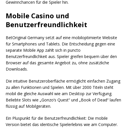
Gewinnchancen für die Spieler hin.
Mobile Casino und
Benutzerfreundlichkeit
BetOriginal Germany setzt auf eine mobiloptimierte Website
für Smartphones und Tablets. Die Entscheidung gegen eine
separate Mobile App zahlt sich in puncto
Benutzerfreundlichkeit aus. Spieler greifen bequem über den
Browser auf das gesamte Angebot zu, ohne zusätzliche
Downloads.
Die intuitive Benutzeroberfläche ermöglicht einfachen Zugang
zu allen Funktionen und Spielen. Mit über 2000 Titeln steht
mobil die gleiche Auswahl wie am Desktop zur Verfügung.
Beliebte Slots wie „Gonzo’s Quest“ und „Book of Dead“ laufen
flüssig auf Mobilgeräten.
Ein Pluspunkt für die Benutzerfreundlichkeit: Die mobile
Version bietet das identische Spielerlebnis wie am Computer.