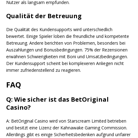
Nutzer als langsam empfunden.
Qualität der Betreuung
Die Qualität des Kundensupports wird unterschiedlich
bewertet. Einige Spieler loben die freundliche und kompetente
Betreuung. Andere berichten von Problemen, besonders bei
Auszahlungen und Bonusbedingungen. 75% der Rezensionen
erwähnen Schwierigkeiten mit Boni und Umsatzbedingungen.
Der Kundensupport scheint bei komplexeren Anliegen nicht
immer zufriedenstellend zu reagieren.
FAQ
Q: Wie sicher ist das BetOriginal
Casino?
A: BetOriginal Casino wird von Starscream Limited betrieben
und besitzt eine Lizenz der Kahnawake Gaming Commission.
Allerdings gibt es einige Sicherheitsbedenken aufgrund unfairer