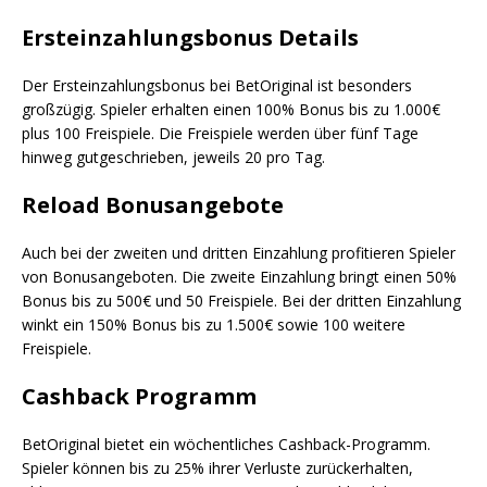
Ersteinzahlungsbonus Details
Der Ersteinzahlungsbonus bei BetOriginal ist besonders
großzügig. Spieler erhalten einen 100% Bonus bis zu 1.000€
plus 100 Freispiele. Die Freispiele werden über fünf Tage
hinweg gutgeschrieben, jeweils 20 pro Tag.
Reload Bonusangebote
Auch bei der zweiten und dritten Einzahlung profitieren Spieler
von Bonusangeboten. Die zweite Einzahlung bringt einen 50%
Bonus bis zu 500€ und 50 Freispiele. Bei der dritten Einzahlung
winkt ein 150% Bonus bis zu 1.500€ sowie 100 weitere
Freispiele.
Cashback Programm
BetOriginal bietet ein wöchentliches Cashback-Programm.
Spieler können bis zu 25% ihrer Verluste zurückerhalten,