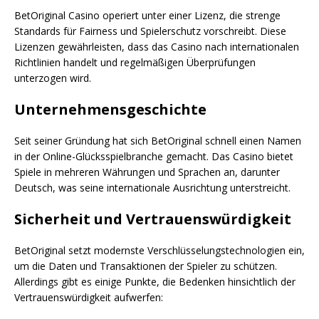
BetOriginal Casino operiert unter einer Lizenz, die strenge
Standards für Fairness und Spielerschutz vorschreibt. Diese
Lizenzen gewährleisten, dass das Casino nach internationalen
Richtlinien handelt und regelmäßigen Überprüfungen
unterzogen wird.
Unternehmensgeschichte
Seit seiner Gründung hat sich BetOriginal schnell einen Namen
in der Online-Glücksspielbranche gemacht. Das Casino bietet
Spiele in mehreren Währungen und Sprachen an, darunter
Deutsch, was seine internationale Ausrichtung unterstreicht.
Sicherheit und Vertrauenswürdigkeit
BetOriginal setzt modernste Verschlüsselungstechnologien ein,
um die Daten und Transaktionen der Spieler zu schützen.
Allerdings gibt es einige Punkte, die Bedenken hinsichtlich der
Vertrauenswürdigkeit aufwerfen: