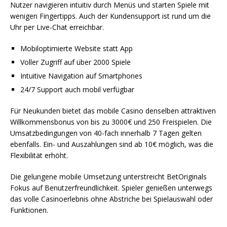
Nutzer navigieren intuitiv durch Menüs und starten Spiele mit
wenigen Fingertipps. Auch der Kundensupport ist rund um die
Uhr per Live-Chat erreichbar.
Mobiloptimierte Website statt App
Voller Zugriff auf über 2000 Spiele
Intuitive Navigation auf Smartphones
24/7 Support auch mobil verfügbar
Für Neukunden bietet das mobile Casino denselben attraktiven
Willkommensbonus von bis zu 3000€ und 250 Freispielen. Die
Umsatzbedingungen von 40-fach innerhalb 7 Tagen gelten
ebenfalls. Ein- und Auszahlungen sind ab 10€ möglich, was die
Flexibilität erhöht.
Die gelungene mobile Umsetzung unterstreicht BetOriginals
Fokus auf Benutzerfreundlichkeit. Spieler genießen unterwegs
das volle Casinoerlebnis ohne Abstriche bei Spielauswahl oder
Funktionen.