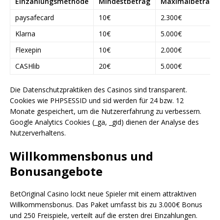
Einzahlungsmethode
Mindestbetrag
Maximalbetrag
paysafecard
10€
2.300€
Klarna
10€
5.000€
Flexepin
10€
2.000€
CASHlib
20€
5.000€
Die Datenschutzpraktiken des Casinos sind transparent.
Cookies wie PHPSESSID und sid werden für 24 bzw. 12
Monate gespeichert, um die Nutzererfahrung zu verbessern.
Google Analytics Cookies (_ga, _gid) dienen der Analyse des
Nutzerverhaltens.
Willkommensbonus und
Bonusangebote
BetOriginal Casino lockt neue Spieler mit einem attraktiven
Willkommensbonus. Das Paket umfasst bis zu 3.000€ Bonus
und 250 Freispiele, verteilt auf die ersten drei Einzahlungen.