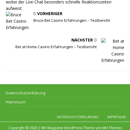
wobei der Live-Chat besonders schnelle Reaktionszeiten
aufweist.
VORHERIGER
Bruce Bet Casino Erfahrungen – Testbericht
NÄCHSTER
Bet at Home Casino Erfahrungen – Testbericht
Datenschutzerklärung
Impressum
DATENSCHUTZERKLÄRUNG
IMPRESSUM
Copyright © 2026 | MH Magazine WordPress Theme von
MH Themes