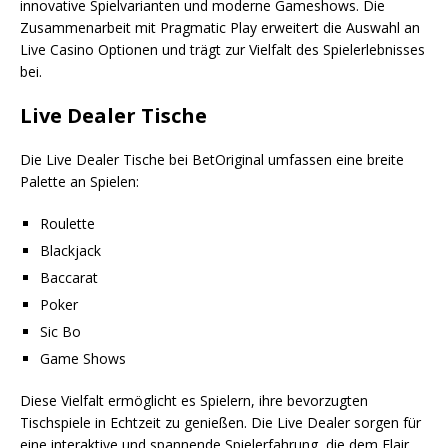
innovative Spielvarianten und moderne Gameshows. Die
Zusammenarbeit mit Pragmatic Play erweitert die Auswahl an
Live Casino Optionen und trägt zur Vielfalt des Spielerlebnisses
bei.
Live Dealer Tische
Die Live Dealer Tische bei BetOriginal umfassen eine breite
Palette an Spielen:
Roulette
Blackjack
Baccarat
Poker
Sic Bo
Game Shows
Diese Vielfalt ermöglicht es Spielern, ihre bevorzugten
Tischspiele in Echtzeit zu genießen. Die Live Dealer sorgen für
eine interaktive und spannende Spielerfahrung, die dem Flair