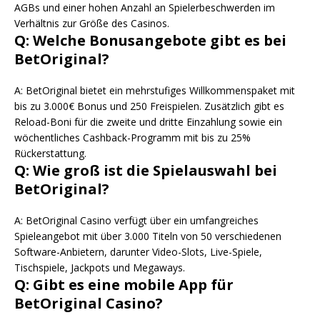
AGBs und einer hohen Anzahl an Spielerbeschwerden im
Verhältnis zur Größe des Casinos.
Q: Welche Bonusangebote gibt es bei
BetOriginal?
A: BetOriginal bietet ein mehrstufiges Willkommenspaket mit
bis zu 3.000€ Bonus und 250 Freispielen. Zusätzlich gibt es
Reload-Boni für die zweite und dritte Einzahlung sowie ein
wöchentliches Cashback-Programm mit bis zu 25%
Rückerstattung.
Q: Wie groß ist die Spielauswahl bei
BetOriginal?
A: BetOriginal Casino verfügt über ein umfangreiches
Spieleangebot mit über 3.000 Titeln von 50 verschiedenen
Software-Anbietern, darunter Video-Slots, Live-Spiele,
Tischspiele, Jackpots und Megaways.
Q: Gibt es eine mobile App für
BetOriginal Casino?