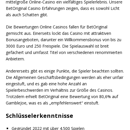
mittelgroße Online-Casino ein vielfältiges Spielerlebnis. Unsere
BetOriginal Casino Erfahrungen zeigen, dass es sowohl Licht
als auch Schatten gibt.
Die Bewertungen Online Casinos fallen für BetOriginal
gemischt aus. Einerseits lockt das Casino mit attraktiven
Bonusangeboten, darunter ein Willkommensbonus von bis zu
3000 Euro und 250 Freispiele. Die Spielauswahl ist breit
gefächert und umfasst Titel von verschiedenen renommierten
Anbietern.
Andererseits gibt es einige Punkte, die Spieler beachten sollten.
Die Allgemeinen Geschäftsbedingungen werden als eher unfair
eingestuft, und es gab eine hohe Anzahl an
Spielerbeschwerden im Verhältnis zur Größe des Casinos.
Trotzdem erhielt BetOriginal eine Bewertung von 80,6% auf
GambleJoe, was es als „empfehlenswert“ einstuft.
Schlüsselerkenntnisse
Gegründet 2022 mit über 4.500 Spielen