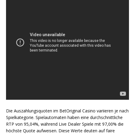
Die Auszahlungsquoten im BetOriginal Casino variieren je nach
Spielkategorie. Spielautomaten haben eine durchschnittliche
RTP von 95,04%, während Live Dealer Spiele mit 97,00% die
höchste Quote aufweisen. Diese Werte deuten auf faire