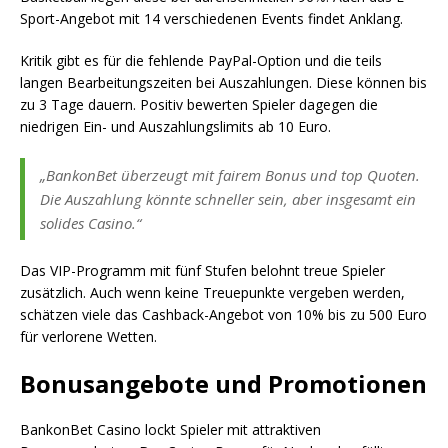
Sport-Angebot mit 14 verschiedenen Events findet Anklang.
Kritik gibt es für die fehlende PayPal-Option und die teils
langen Bearbeitungszeiten bei Auszahlungen. Diese können bis
zu 3 Tage dauern. Positiv bewerten Spieler dagegen die
niedrigen Ein- und Auszahlungslimits ab 10 Euro.
„BankonBet überzeugt mit fairem Bonus und top Quoten.
Die Auszahlung könnte schneller sein, aber insgesamt ein
solides Casino.“
Das VIP-Programm mit fünf Stufen belohnt treue Spieler
zusätzlich. Auch wenn keine Treuepunkte vergeben werden,
schätzen viele das Cashback-Angebot von 10% bis zu 500 Euro
für verlorene Wetten.
Bonusangebote und Promotionen
BankonBet Casino lockt Spieler mit attraktiven