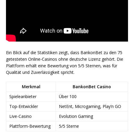
Ein Blick auf die Statistiken zeigt, dass BankonBet zu den 75
getesteten Online-Casinos ohne deutsche Lizenz gehört. Die
Plattform erhält eine Bewertung von 5/5 Sternen, was für
Qualität und Zuverlässigkeit spricht.
Merkmal
BankonBet Casino
Spieleanbieter
Über 100
Top-Entwickler
NetEnt, Microgaming, Play’n GO
Live-Casino
Evolution Gaming
Plattform-Bewertung
5/5 Sterne