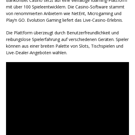
BankonBet Casino setzt auf eine vielfältige iGaming-Plattform
mit über 100 Spieleentwicklern. Die Casino-Software stammt
von renommierten Anbietern wie NetEnt, Microgaming und
Play’n GO. Evolution Gaming liefert das Live-Casino-Erlebnis.
Die Plattform überzeugt durch Benutzerfreundlichkeit und
reibungslose Spielerfahrung auf verschiedenen Geräten. Spieler
können aus einer breiten Palette von Slots, Tischspielen und
Live-Dealer-Angeboten wählen.