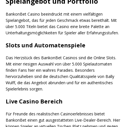
Spielangebot und Portfolio
BankonBet Casino beeindruckt mit einem vielfältigen
Spielangebot, das für jeden Geschmack etwas bereithält. Mit
über 5.000 Titeln bietet das Casino eine breite Palette an
Unterhaltungsmöglichkeiten für Spieler aller Erfahrungsstufen.
Slots und Automatenspiele
Das Herzstück des BankonBet Casinos sind die Online Slots.
Mit einer riesigen Auswahl von über 5.000 Spielautomaten
finden Fans hier ein wahres Paradies. Besonders
hervorzuheben sind die deutschen Qualitätsspiele von Bally
Wulff, die das Angebot abrunden und für ein authentisches
Spielerlebnis sorgen.
Live Casino Bereich
Für Freunde des realistischen Casinoerlebnisses bietet
BankonBet einen gut ausgestatteten Live-Dealer-Bereich. Hier
können Spieler an virtuellen Tischen Platz nehmen und gegen