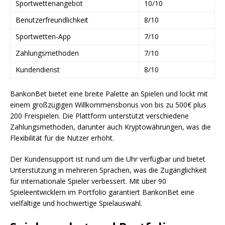
Sportwettenangebot
10/10
Benutzerfreundlichkeit
8/10
Sportwetten-App
7/10
Zahlungsmethoden
7/10
Kundendienst
8/10
BankonBet bietet eine breite Palette an Spielen und lockt mit
einem großzügigen Willkommensbonus von bis zu 500€ plus
200 Freispielen. Die Plattform unterstützt verschiedene
Zahlungsmethoden, darunter auch Kryptowährungen, was die
Flexibilität für die Nutzer erhöht.
Der Kundensupport ist rund um die Uhr verfügbar und bietet
Unterstützung in mehreren Sprachen, was die Zugänglichkeit
für internationale Spieler verbessert. Mit über 90
Spieleentwicklern im Portfolio garantiert BankonBet eine
vielfältige und hochwertige Spielauswahl.