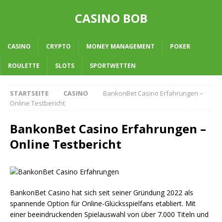
CASINO BOB
CASINO
CRYPTO
MONEY MANAGEMENT
POKER
ROULETTE
SLOTS
SPORTWETTEN
STARTSEITE
CASINO
BankonBet Casino Erfahrungen –
Online Testbericht
BankonBet Casino Erfahrungen –
Online Testbericht
BankonBet Casino hat sich seit seiner Gründung 2022 als
spannende Option für Online-Glücksspielfans etabliert. Mit
einer beeindruckenden Spielauswahl von über 7.000 Titeln und