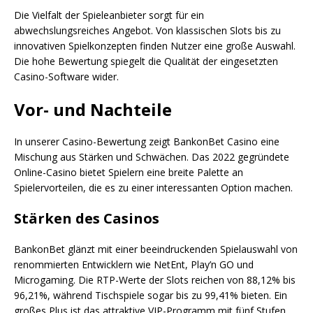
Die Vielfalt der Spieleanbieter sorgt für ein
abwechslungsreiches Angebot. Von klassischen Slots bis zu
innovativen Spielkonzepten finden Nutzer eine große Auswahl.
Die hohe Bewertung spiegelt die Qualität der eingesetzten
Casino-Software wider.
Vor- und Nachteile
In unserer Casino-Bewertung zeigt BankonBet Casino eine
Mischung aus Stärken und Schwächen. Das 2022 gegründete
Online-Casino bietet Spielern eine breite Palette an
Spielervorteilen, die es zu einer interessanten Option machen.
Stärken des Casinos
BankonBet glänzt mit einer beeindruckenden Spielauswahl von
renommierten Entwicklern wie NetEnt, Play’n GO und
Microgaming. Die RTP-Werte der Slots reichen von 88,12% bis
96,21%, während Tischspiele sogar bis zu 99,41% bieten. Ein
großes Plus ist das attraktive VIP-Programm mit fünf Stufen,