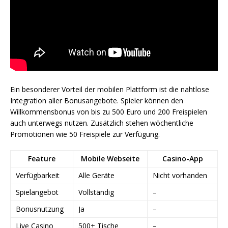
Ein besonderer Vorteil der mobilen Plattform ist die nahtlose
Integration aller Bonusangebote. Spieler können den
Willkommensbonus von bis zu 500 Euro und 200 Freispielen
auch unterwegs nutzen. Zusätzlich stehen wöchentliche
Promotionen wie 50 Freispiele zur Verfügung.
Feature
Mobile Webseite
Casino-App
Verfügbarkeit
Alle Geräte
Nicht vorhanden
Spielangebot
Vollständig
–
Bonusnutzung
Ja
–
Live Casino
500+ Tische
–