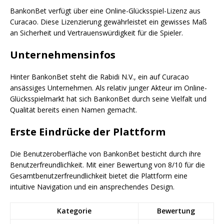
BankonBet verfügt über eine Online-Glücksspiel-Lizenz aus
Curacao. Diese Lizenzierung gewährleistet ein gewisses Maß
an Sicherheit und Vertrauenswürdigkeit für die Spieler.
Unternehmensinfos
Hinter BankonBet steht die Rabidi N.V., ein auf Curacao
ansässiges Unternehmen. Als relativ junger Akteur im Online-
Glücksspielmarkt hat sich BankonBet durch seine Vielfalt und
Qualität bereits einen Namen gemacht.
Erste Eindrücke der Plattform
Die Benutzeroberfläche von BankonBet besticht durch ihre
Benutzerfreundlichkeit. Mit einer Bewertung von 8/10 für die
Gesamtbenutzerfreundlichkeit bietet die Plattform eine
intuitive Navigation und ein ansprechendes Design.
Kategorie
Bewertung